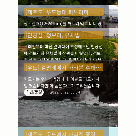
[제주도] 우도등대 파노라마
광각렌즈(12-24mm)를 깨트려 먹고 나니 광
각이 많이 아쉬울 때가 생긴다. 특히 이런 파노
[인공섬] 청보리, 유채밭
라마가 필요할 적에.... 요즘 파노라마로 찍을
적에는 카메라에 장착된 파노라마 모드보다는
오래전부터 마산 앞바다에 조성해오던 인공섬
포토샵에서 여러장 찍은 사진으로 파노라마
에 청보리와 유채밭이 장관을 이뤘었다. 청보
스넵/풍경
작업을 한다. 왜곡과 화질이 좋아 선호한다. 포
2022. 6. 26. 11:30
리 하면 고창이 유명하고, 유채하면 남지나 부
토샵이란 게 참 희한한 물건이다.
산 대저가 좋았었지. 내 생각에는 이 인공섬을
[우도] 검멀레에서 바라본 후해석벽
호시탐탐 아파트를 지어 돈 벌 생각일랑은 버
파도치는 후해석벽입니다. 이날도 파도가 제
스넵/풍경
리고 공원으로 조성하여 이렇게 즐겨하는 시
2022. 6. 24. 09:41
법 쳤습니다만 더 높은 파도가 그리웠습니다.
민들에게 돌려줬으면 하는 간곡한 부탁이다.
스넵/풍경
2022. 6. 22. 09:34
삼삼오오, 즐기는 저 시민들이 안 보이시나?
[제주도] 우도에서 사라진 풍경