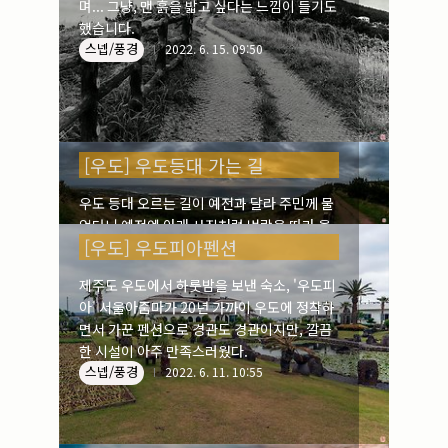
며... 그냥, 맨 흙을 밟고 싶다는 느낌이 들기도
했습니다.
스넵/풍경
2022. 6. 15. 09:50
[우도] 우도등대 가는 길
우도 등대 오르는 길이 예전과 달라 주민께 물
었더니 예전엔 아래 사진처럼 벼랑을 따라 올
[우도] 우도피아펜션
랐었는데 벼랑이 무너지고 깎여서 뒷쪽으로
보이는 숲속에 길을 터서 만들었단다. 17년만
제주도 우도에서 하룻밤을 보낸 숙소, '우도피
에 원래 길이 없어졌으니 언젠가는 저 숲이 벼
아' 서울아줌마가 20년 가까이 우도에 정착하
스넵/풍경
랑끝에 서 있겠다는 생각이 든다. 저멀리 연평
2022. 6. 13. 18:15
면서 가꾼 펜션으로 경관도 경관이지만, 깔끔
리 동네가 아름하다.
한 시설이 아주 만족스러웠다.
스넵/풍경
2022. 6. 11. 10:55