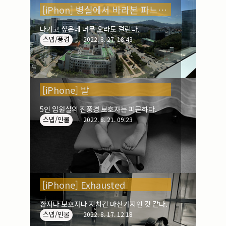
실내_정물
(170)
[iPhon] 병실에서 바라본 파느라마
성당_성지
(89)
故최규동
(7)
나가고 싶은데 너무 오라도 걸린다.
가족
(606)
스넵/풍경
2022. 8. 27. 18:43
친구
(267)
사진전시회
(24)
동창
(184)
졸업50
(57)
[iPhone] 발
기타
(94)
5인 입원실의 진풍경 보호자는 피곤하다.
그래픽
(14)
스넵/인물
2022. 8. 21. 09:23
공연
(9)
맛집
(14)
기타등등
(33)
블로그최적화
(2)
[iPhone] Exhausted
환자나 보호자나 지치긴 마찬가지인 것 같다.
스넵/인물
2022. 8. 17. 12:18