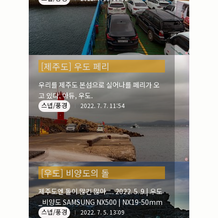
[제주도] 우도 페리
우리를 제주도 본섬으로 실어나를 페리가 오
고 있다. 아듀, 우도.
스넵/풍경
2022. 7. 7. 11:54
[우도] 비양도의 돌
제주도엔 돌이 많긴 많아.... 2022. 5. 9 | 우도
_비양도 SAMSUNG NX500 | NX19-50mm
스넵/풍경
2022. 7. 5. 13:09