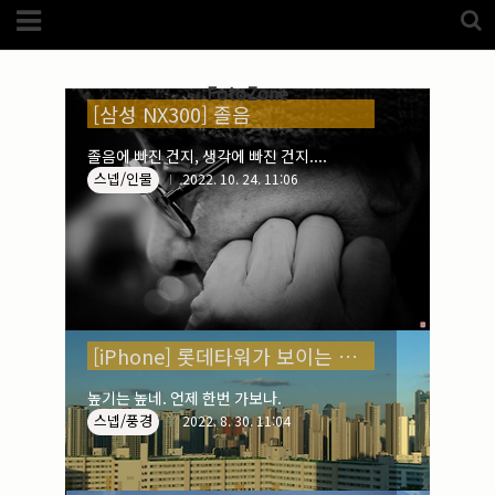
Category
Category (5989)
(5989)
해외
(1192)
FotoZone
노르웨이
(33)
[삼성 NX300] 졸음
뉴질랜드
(18)
대만
(44)
졸음에 빠진 건지, 생각에 빠진 건지....
덴마크
(20)
스넵/인물
2022. 10. 24. 11:06
러시아
(75)
모로코
(52)
미국_캐나다
(105)
발칸7국
(305)
스웨덴
(8)
스페인
(193)
중국
(170)
백두산
(17)
터키
(68)
[iPhone] 롯데타워가 보이는 파노라마
포르투갈
(32)
핀란드
(14)
필리핀
(38)
높기는 높네. 언제 한번 가보나.
스넵/풍경
스넵
(3825)
2022. 8. 30. 11:04
풍경
(2217)
인물
(201)
크로즈업
(1140)