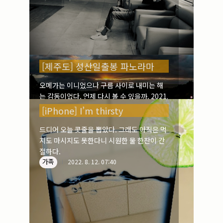
[제주도] 성산일출봉 파노라마
오메가는 이니었으나 구름 사이로 내미는 해
는 감동이었다. 언제 다시 볼 수 있을까. 2021.
11. 24
[iPhone] I’m thirsty
스넵/풍경
2022. 8. 14. 13:22
드디어 오늘 콧줄을 뽑았다. 그래도 아직은 먹
지도 마시지도 못한다니 시원한 물 한잔이 간
절하다.
가족
2022. 8. 12. 07:40