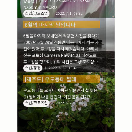
양홍련 | 2018. 7. 12 SAMSUNG NX500 |
NX60mm MACRO
스넵/크로즈업
2022. 7. 1. 09:32
6월의 마지막 날입니다
6월을 마지막 보내면서 적당한 사진을 찾다가
2008년 6월 29일 진동면 다구리에서 찍은 사
진이 있어 후보정을 다시 해봤습니다. 아래 사
진은 포토샵 Camera Raw 14.01 버전으로
후보정을 했으며, 위의 사진은 그냥 포토샵에
스넵/풍경
서 여러겹 보정레이어로 작업을 한 사진입니
2022. 6. 30. 10:49
다. 구름을 강조했습니다.
[제주도] 우도등대 찔레
우도 등대를 오르니 어찌된 영문인지 철 늦은
(?) 찔레가 나를 반긴다. 여긴 봄이 긴가?
스넵/크로즈업
2022. 6. 28. 09:39