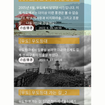
2005년 4월, 우도에서 담았던 사진입니다. 이
제 우도에서는 더이상 이런 풍경은 볼 수 없습
니다. 하얀 백사장과 비치파라솔, 그리고 조랑
말.... 다들 어디로 갔을까요?
스넵/풍경
2022. 6. 20. 16:38
[우도] 우도등대
우도등대에서 일출을 보려했으나 아쉽게도 짙
게 낀 비구름이 심술을 부렸다.
스넵/풍경
2022. 6. 17. 10:14
[우도] 우도등대 가는 길_2
우도등대 가는 길, 17년 전의 기억을 되새기