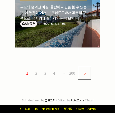
우도의 숨겨진 비경, 톨칸이 해변을 볼 수 있는
'까페 톨칸이'에서... '훈테르트바서 파크의 뒷
쪽으로, 뮤지엄과 겔러리의 돔이 보인다.
스넵/풍경
2022. 6. 3. 10:06
1
2
3
4
···
200
Skin designed by
블로그팩
/ Edited by
FotoZone
/ Total
Tip
회보
Link
MasterPieces
안톤가족
Guest
Admin