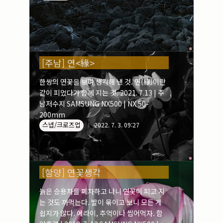
[주남] 연<緣>
한쌍의 연꽃을 보며 생각해 낸 것. 연(緣)이란
같이 피었다가 함께 지는 것. 2021. 7.13 | 주
남저수지 SAMSUNG NX500 | NX 50-
200mm
스넵/크로즈업
2022. 7. 3. 09:27
[함양] 연꽃생각
늙은 승용차를 폐차하고 나니 연꽃이 피고 지
는 것도 까먹는다. 발이 묶이고 보니 모든 게
쉽지가 않다. 에라이, 추억이나 씹어먹자. 함