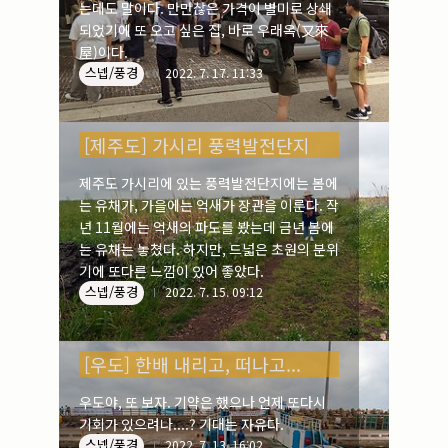
는데도 말이다. 만만찮은 가격이 별미로 상쇄
되었기에 또 오고 싶은 집, 바로 우래옥(又來
屋)이다.
스넵/풍경
2022. 7. 17. 11:33
[제주도] 가시리 풍력발전단지
제주도 가시리에 있는 풍력발전단지에는 봄에
는 유채가, 가을에는 억새가 장관을 이룬다. 작
년 11월에는 억새의 파도를 봤는데 금년 봄에
는 유채는 놓쳤다. 하지만, 드넓은 초원의 분위
기에 또다른 느낌이 있어 좋았다.
스넵/풍경
2022. 7. 15. 09:12
[우도] 한배 내리고, 떠나고...
우도야, 또 보자. 기약은 했으나 언제 또다시
기회가 있으려나....? 기대는 자유다.
스넵/풍경
2022. 7. 13. 16:02