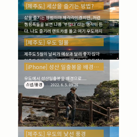
[제주도] 세상을 즐기는 방법?
삶을 즐기는 방법이야 제각각이겠지만, 저런
켐핑족들을 보면 나름 '부럽다'라는 생각이 든
다. 나도 즐기러 랜트카를 몰고 여기 우도까지
오긴 했지만서도 말이다. 텐트 안에서의 야심
[제주도] 우도 일몰
한 밤은 어떨까....? 일상 밖으로 일탈을 하고
스넵/풍경
나서, 다시 휘청거리는 삶의 중심으로 돌아가
2022. 6. 9. 09:47
제주도 5월의 날씨가 예상과 달리 좋지 않아
면 과연 힐링이 되었을까? 약발은 그리 오래가
일출과 일몰을 기대하지는 않았는데 우도에서
지 못 하는 것 같다. 그래서 사람들은 또다른
[iPhone] 성산 일출봉을 배경으로
의 일몰을 허락하니 행운이 아닐 수가 없었다.
일탈을 모색한다. 마치, 마약에 빠진 것처럼....
스넵/풍경
2022. 6. 7. 10:49
비양도 캠핑장에서(2022. 5. 9)
우도에서 성산일출봉을 배경으로....
스넵/풍경
2022. 6. 5. 09:26
[제주도] 우도의 낯선 풍경