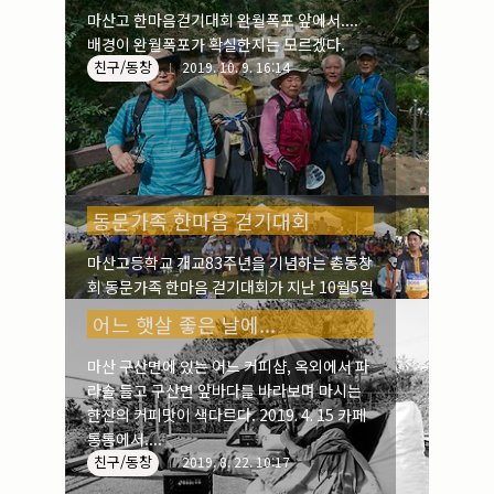
마산고 한마음걷기대회 완월폭포 앞에서....
배경이 완월폭포가 확실한지는 모르겠다.
친구/동창
2019. 10. 9. 16:14
동문가족 한마음 걷기대회
마산고등학교 개교83주년을 기념하는 총동창
회 동문가족 한마음 걷기대회가 지난 10월5일
열렸다. 모교에서 출발한 걷기대회는 무학산
어느 햇살 좋은 날에...
둘레길을 걸어 댓거리 만날재까지 1시간여 정
도의 트래킹코스였으며, 점심 후에 만날재공
마산 구산면에 있는 어느 커피샵, 옥외에서 파
친구/동창
연장에서 '지신밟기'를 시작으로 흥겨운 여흥
2019. 10. 8. 08:26
라솔 들고 구산면 앞바다를 바라보며 마시는
이 계속되었다.
한잔의 커피맛이 색다르다. 2019. 4. 15 카페
통통에서....
친구/동창
2019. 8. 22. 10:17