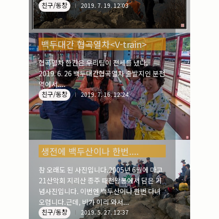
친구/동창
25문경 주흘산(1,108m)에서....
2019. 7. 19. 12:03
백두대간 협곡열차<V-train>
협곡열차 한칸은 우리팀이 전세를 냈다.
2019. 6. 26 백두대간협곡열차 출발지인 분천
역에서....
친구/동창
2019. 7. 16. 12:24
생전에 백두산이나 한번....
참 오래도 된 사진입니다.2005년 6월에 마고
21산악회 지리산 종주 때천왕봉에서 담은 기
념사진입니다. 이번엔 백두산이나 한번 다녀
오렵니다.근데, 비가 이리 와서...
친구/동창
2019. 5. 27. 12:37