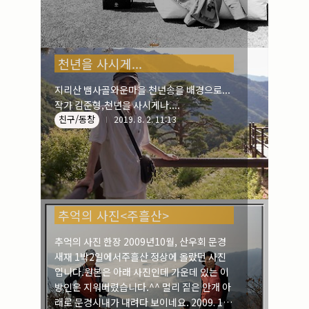
천년을 사시게...
지리산 뱀사골와운마을 천년송을 배경으로...
작가 김준형,천년을 사시게나....
친구/동창
2019. 8. 2. 11:13
추억의 사진<주흘산>
추억의 사진 한장 2009년10월, 산우회 문경
새재 1박2일에서주흘산 정상에 올랐던 사진
입니다.원본은 아래 사진인데 가운데 있는 이
방인은 지워버렸습니다.^^ 멀리 짙은 안개 아
래로 문경시내가 내려다 보이네요. 2009. 10.