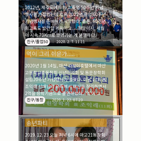
2012년, 제주도에서 마고 졸업 50주년 기념
행사를 가졌었는데 벌써 2022년 졸업 60주년
기념행사를 준비하기 시작했다. 물론, 60주년
회고록도 발간할 계획이고.... 정말이지, 세월
이 시속 70Km로 흐러가는 게 분명하다.
친구/졸업50
2012. 3 제주도 어느 사찰에서 아침공양을 대
2020. 2. 7. 11:11
접 받고서....
억이 그리 쉬운가.....
2020년 1월 14일, 마산 사보이호텔에서 마산
고등학교총동창회 신년인사회 및 동문장학회
설립20주년 기념행사가 열렸다. 이날 11회 故
조익래 선배님의 유족께서 재산을 정리하면서
2억을 장학기금으로 출연하셨다. '억'이 그리
친구/동창
쉬운가..... 고인을 기리는 유족의 결단에 박수
2020. 1. 22. 07:23
를 보낸다.
송년파티
2019. 12. 23 오늘 저녁 6시에 마고21동창회