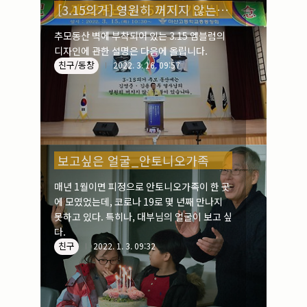
색이었습니다. 그래서 숫자 3에 녹색을 입혔
[3.15의거] 영원히 꺼지지 않는 두 열사님의 혼불_1
실내_정물
(170)
습니다. 또 1학년 김용실 열사님께서 달았던
성당_성지
(89)
명찰의 색이 ..
故최규동
(7)
추모동산 벽에 부착되어 있는 3.15 엠블럼의
가족
(606)
디자인에 관한 설명은 다음에 올립니다.
친구/동창
2022. 3. 16. 09:57
친구
(267)
사진전시회
(24)
동창
(184)
졸업50
(57)
기타
(94)
그래픽
(14)
보고싶은 얼굴_안토니오가족
공연
(9)
맛집
(14)
매년 1월이면 피정으로 안토니오가족이 한 곳
기타등등
(33)
에 모였었는데, 코로나 19로 몇 년째 만나지
블로그최적화
(2)
못하고 있다. 특히나, 대부님의 얼굴이 보고 싶
다.
친구
2022. 1. 3. 09:32