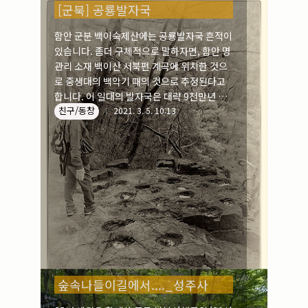
[군북] 공룡발자국
함안 군분 백이숙제산에는 공룡발자국 흔적이
있습니다. 좀더 구체적으로 말하자면, 함안 명
관리 소재 백이산 서북편 계곡에 위치한 것으
로 중생대의 백악기 때의 것으로 추정된다고
합니다. 이 일대의 발자국은 대략 9천만년 전
친구/동창
에 형성되었으며, 100여개가 분포되어 있답
2021. 3. 5. 10:13
니다. 경남 문화재 자료 제545호 지정(2012
년 2월 16일)
숲속나들이길에서...._성주사