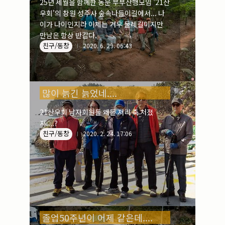
25년 세월을 함께한 동문 부부산행모임 '21산
우회'의 창원 성주사 숲속나들이길에서... 나
이가 나이인지라 이제는 겨우 둘레길이지만
만남은 항상 반갑다.
친구/동창
2020. 6. 29. 06:43
많이 늙긴 늙었네....
21산우회 남자회원들 왜들 저리 축 처졌
지....?
친구/동창
2020. 2. 24. 17:06
졸업50주년이 어제 같은데....