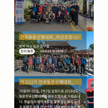
전국동문산행대회_마산초청<2>
왕이 되고 싶은 친구들....
친구/동창
2019. 11. 2. 10:36
마고21기 전국동문산행대회_마산초청
10월30~31일, 1박2일 일정으로 2019년도
동문전국산행대회를 본부초청으로 가졌습니
다. 첫날은 드라마세트장 옆에 있는 파도소리
길 트래킹 후에 저녁만찬, 다음날인 오늘은 봉