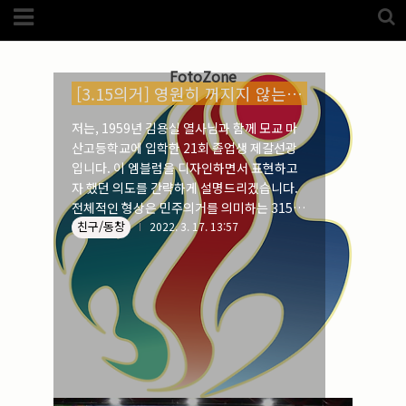
Category
친구 (267)
(5989)
해외
(1192)
FotoZone
노르웨이
(33)
[3.15의거] 영원히 꺼지지 않는 혼불_2
뉴질랜드
(18)
대만
(44)
저는, 1959년 김용실 열사님과 함께 모교 마
덴마크
(20)
산고등학교에 입학한 21회 졸업생 제갈선광
러시아
(75)
모로코
(52)
입니다. 이 엠블럼을 디자인하면서 표현하고
미국_캐나다
(105)
자 했던 의도를 간략하게 설명드리겠습니다.
발칸7국
(305)
전체적인 형상은 민주의거를 의미하는 315가
스웨덴
(8)
친구/동창
붉은 태양처럼 뜨겁게 빛나는 원을 불꽃처럼
2022. 3. 17. 13:57
스페인
(193)
중국
(170)
감싸며 떠받들고 있는 모양새입니다. 상단의
백두산
(17)
붉은 원은, 62년 전 3월 15일 바로 오늘 민주
터키
(68)
주의를 무너뜨리는 부정선거에 항거하기 위해
포르투갈
(32)
핀란드
(14)
나섰다가 홀연히 순국하신 두 열사님의 영혼
필리핀
(38)
을 영원히 꺼지지 않는 뜨거운 혼불로 표현하
스넵
(3825)
였습니다. 그리고 315의 색을 각각 달리한 것
은 당시에 3학년이었던 김영준 열사님께서 가
풍경
(2217)
인물
(201)
슴에 달고 다니셨던 명찰의 바탕색이 바로 녹
크로즈업
(1140)