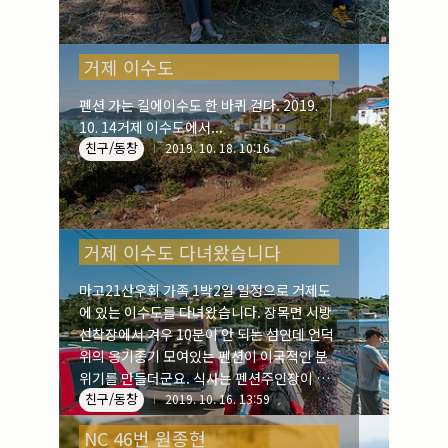
거제 이수도
펜션 가는 길에이수도 한 바퀴 걷다. 2019.
10. 14거제 이수도에서...
친구/동창
2019. 10. 18. 10:16
거제 이수도 다녀왔습니다
마고21산우회 가족 1박2일 일정으로 거제도
에 있는 이수도를 다녀왔습니다. 장목면 시방
선착장에서 겨우 10분이 안 되는 섬인데 언덕
위의 옹기종기 모여있는 펜션이 이국적인 분
위기를 만들더군요. 식사는 펜션주인장이 운
친구/동창
영하는 식당에서 준비하는데 점심만찬이 진수
2019. 10. 16. 13:59
성찬이더군요. 2019. 1. 14
NC 46번 원종현