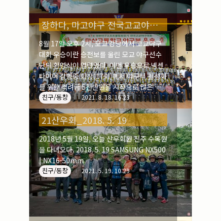
장하다, 마고야구 전국고교야구대회 우승
8월 17일 오후 2시, 모교 강당에서 고교야구
대회 우승이란 승전보를 울린 모교 야구선수
단의 환영식이 열렸었다. 이번 우승으로 넥센
타이어 강병중 회장(17회)께서 야구부 활성화
를 위한 격려금 5천만원을 시작으로 많은 기금
친구/동창
이 협찬되어 선수단에게 큰 활력소가 되었다.
2021. 8. 18. 16:23
32강전에서 광주제일고를 9대6으로 승리 16
21산우회_2018. 5. 19
강전에서 군산상고를 6대1로 승리 8강전에서
덕수고를 16대3으로 7회 콜드게임 승리 4강
2018년 5월 19일, 오늘 산우회원 진주 수목원
전에서 경기항공고를 9대8로 승리 최종본선
을 다녀오다. 2018. 5. 19 SAMSUNG NX500
에서 광주동성고를 9대3으로 승리
| NX16-50mm
친구/동창
2021. 5. 19. 10:29