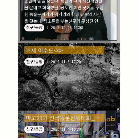
송년의 밤을 갖는다. 작년에 나의 사진개인전
을 끝내고 회식했던 '꽁토방'이란 곳에서 푸짐
한 통술분위기의 먹거리와 함께 유흥의 시간
을 갖는다. 섹소폰을 부는친구의 구성진 연주
친구/동창
와 노래 하고집이 친구들의 노래방도 곁들인
2019. 12. 23. 11:08
송년의 밤이 어떻게 흘러갈지 올해이 회장직
을 맡고 있는 나로서는 궁금하기도 하고, 긴장
되기도 한다. 위 사진들은 2009년, 딱 10년 전
거제 이수도<4>
의 송년회 사진들이다. 당시만 해도 예산이 넉
넉했던지 부부동반인 게 지금과 다르다.
친구/동창
2019. 11. 6. 17:20
마고21기 전국동문산행대회_마산초청<3>
친구/동창
2019. 11. 4. 10:30