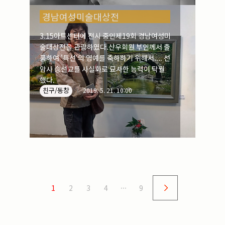
경남여성미술대상전
3.15아트센터에 전시 중인제19회 경남여성미
술대상전을 관람하였다.산우회원 부인께서 출
품하여 '특선'의 영예를 축하하기 위해서.... 선
암사 승선교를 사실화로 묘사한 능력이 탁월
했다.
친구/동창
2019. 5. 21. 10:00
1
2
3
4
···
9