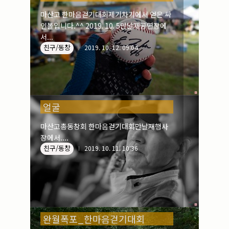
마산고 한마음걷기대회제기차기에서 얻은 싸
인볼입니다.^^ 2019. 10. 5만날재공연장에
서...
친구/동창
2019. 10. 12. 09:04
얼굴
마산고총동창회 한마음걷기대회만날재행사
장에서....
친구/동창
2019. 10. 11. 10:36
완월폭포_한마음걷기대회