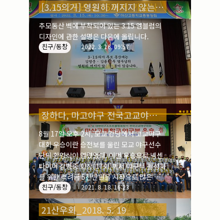
색이었습니다. 그래서 숫자 3에 녹색을 입혔
[3.15의거] 영원히 꺼지지 않는 두 열사님의 혼불_1
실내_정물
(170)
습니다. 또 1학년 김용실 열사님께서 달았던
성당_성지
(89)
명찰의 색이 ..
故최규동
(7)
추모동산 벽에 부착되어 있는 3.15 엠블럼의
가족
(606)
디자인에 관한 설명은 다음에 올립니다.
친구/동창
2022. 3. 16. 09:57
친구
(267)
사진전시회
(24)
동창
(184)
졸업50
(57)
기타
(94)
그래픽
(14)
장하다, 마고야구 전국고교야구대회 우승
공연
(9)
맛집
(14)
8월 17일 오후 2시, 모교 강당에서 고교야구
기타등등
(33)
대회 우승이란 승전보를 울린 모교 야구선수
블로그최적화
(2)
단의 환영식이 열렸었다. 이번 우승으로 넥센
타이어 강병중 회장(17회)께서 야구부 활성화
를 위한 격려금 5천만원을 시작으로 많은 기금
친구/동창
이 협찬되어 선수단에게 큰 활력소가 되었다.
2021. 8. 18. 16:23
32강전에서 광주제일고를 9대6으로 승리 16
21산우회_2018. 5. 19
강전에서 군산상고를 6대1로 승리 8강전에서