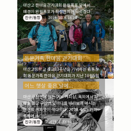
마산고 한마음걷기대회 완월폭포 앞에서....
배경이 완월폭포가 확실한지는 모르겠다.
친구/동창
2019. 10. 9. 16:14
동문가족 한마음 걷기대회
마산고등학교 개교83주년을 기념하는 총동창
회 동문가족 한마음 걷기대회가 지난 10월5일
열렸다. 모교에서 출발한 걷기대회는 무학산
어느 햇살 좋은 날에...
둘레길을 걸어 댓거리 만날재까지 1시간여 정
도의 트래킹코스였으며, 점심 후에 만날재공
마산 구산면에 있는 어느 커피샵, 옥외에서 파
친구/동창
연장에서 '지신밟기'를 시작으로 흥겨운 여흥
2019. 10. 8. 08:26
라솔 들고 구산면 앞바다를 바라보며 마시는
이 계속되었다.
한잔의 커피맛이 색다르다. 2019. 4. 15 카페
통통에서....
친구/동창
2019. 8. 22. 10:17