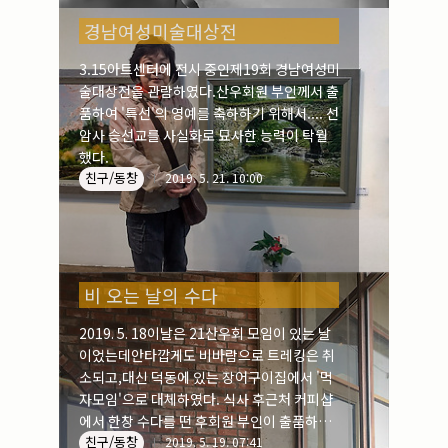
경남여성미술대상전
3.15아트센터에 전시 중인제19회 경남여성미
술대상전을 관람하였다.산우회원 부인께서 출
품하여 '특선'의 영예를 축하하기 위해서.... 선
암사 승선교를 사실화로 묘사한 능력이 탁월
했다.
친구/동창
2019. 5. 21. 10:00
비 오는 날의 수다
2019. 5. 18이날은 21산우회 모임이 있는 날
이었는데안타깝게도 비바람으로 트레킹은 취
소되고,대신 덕동에 있는 장어구이집에서 '먹
자모임'으로 대체하였다. 식사 후근처 커피샵
에서 한창 수다를 떤 후회원 부인이 출품하여
친구/동창
특선된 그림을 관람하기 위해3.15아트센터 전
2019. 5. 19. 07:41