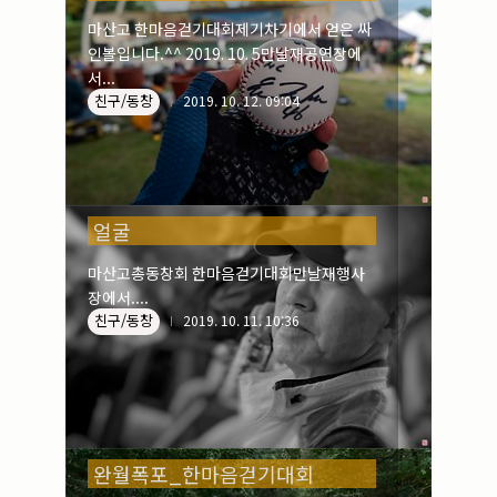
마산고 한마음걷기대회제기차기에서 얻은 싸
인볼입니다.^^ 2019. 10. 5만날재공연장에
서...
친구/동창
2019. 10. 12. 09:04
얼굴
마산고총동창회 한마음걷기대회만날재행사
장에서....
친구/동창
2019. 10. 11. 10:36
완월폭포_한마음걷기대회