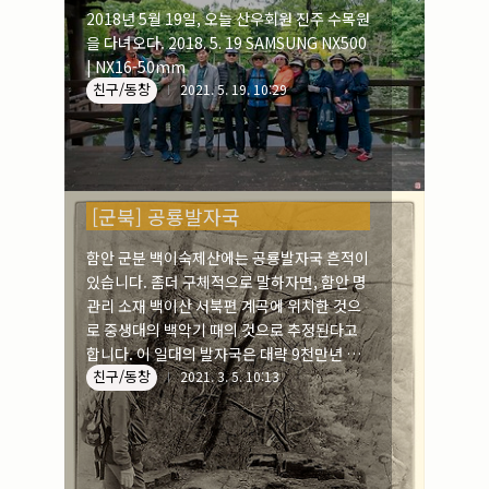
덕수고를 16대3으로 7회 콜드게임 승리 4강
2018년 5월 19일, 오늘 산우회원 진주 수목원
전에서 경기항공고를 9대8로 승리 최종본선
을 다녀오다. 2018. 5. 19 SAMSUNG NX500
에서 광주동성고를 9대3으로 승리
| NX16-50mm
친구/동창
2021. 5. 19. 10:29
[군북] 공룡발자국
함안 군분 백이숙제산에는 공룡발자국 흔적이
있습니다. 좀더 구체적으로 말하자면, 함안 명
관리 소재 백이산 서북편 계곡에 위치한 것으
로 중생대의 백악기 때의 것으로 추정된다고
합니다. 이 일대의 발자국은 대략 9천만년 전
친구/동창
에 형성되었으며, 100여개가 분포되어 있답
2021. 3. 5. 10:13
니다. 경남 문화재 자료 제545호 지정(2012
년 2월 16일)