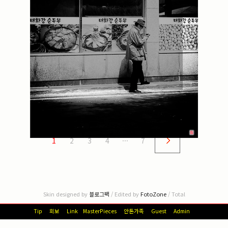
1
2
3
4
···
7
Skin designed by
블로그팩
/ Edited by
FotoZone
/ Total
Tip
회보
Link
MasterPieces
안톤가족
Guest
Admin