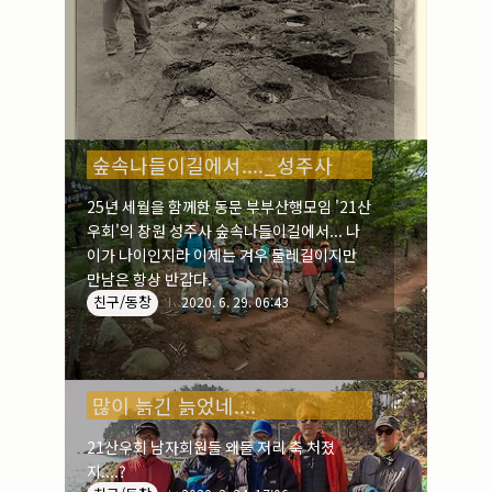
숲속나들이길에서...._성주사
25년 세월을 함께한 동문 부부산행모임 '21산
우회'의 창원 성주사 숲속나들이길에서... 나
이가 나이인지라 이제는 겨우 둘레길이지만
만남은 항상 반갑다.
친구/동창
2020. 6. 29. 06:43
많이 늙긴 늙었네....
21산우회 남자회원들 왜들 저리 축 처졌
지....?