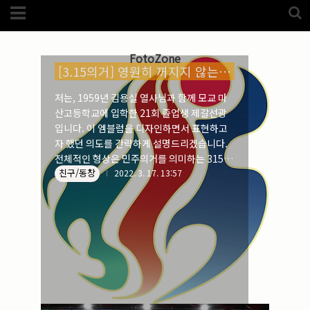
Category
친구/동창 (184)
(5989)
해외
(1192)
FotoZone
노르웨이
(33)
[3.15의거] 영원히 꺼지지 않는 혼불_2
뉴질랜드
(18)
대만
(44)
저는, 1959년 김용실 열사님과 함께 모교 마
덴마크
(20)
산고등학교에 입학한 21회 졸업생 제갈선광
러시아
(75)
모로코
(52)
입니다. 이 엠블럼을 디자인하면서 표현하고
미국_캐나다
(105)
자 했던 의도를 간략하게 설명드리겠습니다.
발칸7국
(305)
전체적인 형상은 민주의거를 의미하는 315가
스웨덴
(8)
친구/동창
붉은 태양처럼 뜨겁게 빛나는 원을 불꽃처럼
2022. 3. 17. 13:57
스페인
(193)
중국
(170)
감싸며 떠받들고 있는 모양새입니다. 상단의
백두산
(17)
붉은 원은, 62년 전 3월 15일 바로 오늘 민주
터키
(68)
주의를 무너뜨리는 부정선거에 항거하기 위해
포르투갈
(32)
핀란드
(14)
나섰다가 홀연히 순국하신 두 열사님의 영혼
필리핀
(38)
을 영원히 꺼지지 않는 뜨거운 혼불로 표현하
스넵
(3825)
였습니다. 그리고 315의 색을 각각 달리한 것
은 당시에 3학년이었던 김영준 열사님께서 가
풍경
(2217)
인물
(201)
슴에 달고 다니셨던 명찰의 바탕색이 바로 녹
크로즈업
(1140)