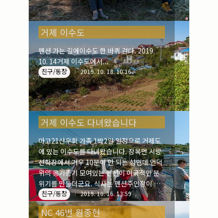
거제 이수도
펜션 가는 길에이수도 한 바퀴 걷다. 2019.
10. 14거제 이수도에서...
친구/동창
2019. 10. 18. 10:16
거제 이수도 다녀왔습니다
마고21산우회 가족 1박2일 일정으로 거제도
에 있는 이수도를 다녀왔습니다. 장목면 시방
선착장에서 겨우 10분이 안 되는 섬인데 언덕
위의 옹기종기 모여있는 펜션이 이국적인 분
위기를 만들더군요. 식사는 펜션주인장이 운
친구/동창
영하는 식당에서 준비하는데 점심만찬이 진수
2019. 10. 16. 13:59
성찬이더군요. 2019. 1. 14
NC 46번 원종현