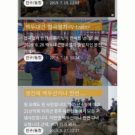
친구/동창
25문경 주흘산(1,108m)에서....
2019. 7. 19. 12:03
백두대간 협곡열차<V-train>
협곡열차 한칸은 우리팀이 전세를 냈다.
2019. 6. 26 백두대간협곡열차 출발지인 분천
역에서....
친구/동창
2019. 7. 16. 12:24
생전에 백두산이나 한번....
참 오래도 된 사진입니다.2005년 6월에 마고
21산악회 지리산 종주 때천왕봉에서 담은 기
념사진입니다. 이번엔 백두산이나 한번 다녀
오렵니다.근데, 비가 이리 와서...
친구/동창
2019. 5. 27. 12:37