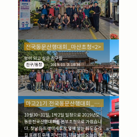
전국동문산행대회_마산초청<2>
왕이 되고 싶은 친구들....
친구/동창
2019. 11. 2. 10:36
마고21기 전국동문산행대회_마산초청
10월30~31일, 1박2일 일정으로 2019년도
동문전국산행대회를 본부초청으로 가졌습니
다. 첫날은 드라마세트장 옆에 있는 파도소리
길 트래킹 후에 저녁만찬, 다음날인 오늘은 봉