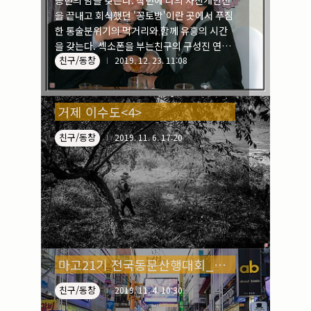
송년의 밤을 갖는다. 작년에 나의 사진개인전
을 끝내고 회식했던 '꽁토방'이란 곳에서 푸짐
한 통술분위기의 먹거리와 함께 유흥의 시간
을 갖는다. 섹소폰을 부는친구의 구성진 연주
친구/동창
와 노래 하고집이 친구들의 노래방도 곁들인
2019. 12. 23. 11:08
송년의 밤이 어떻게 흘러갈지 올해이 회장직
을 맡고 있는 나로서는 궁금하기도 하고, 긴장
되기도 한다. 위 사진들은 2009년, 딱 10년 전
거제 이수도<4>
의 송년회 사진들이다. 당시만 해도 예산이 넉
넉했던지 부부동반인 게 지금과 다르다.
친구/동창
2019. 11. 6. 17:20
마고21기 전국동문산행대회_마산초청<3>
친구/동창
2019. 11. 4. 10:30