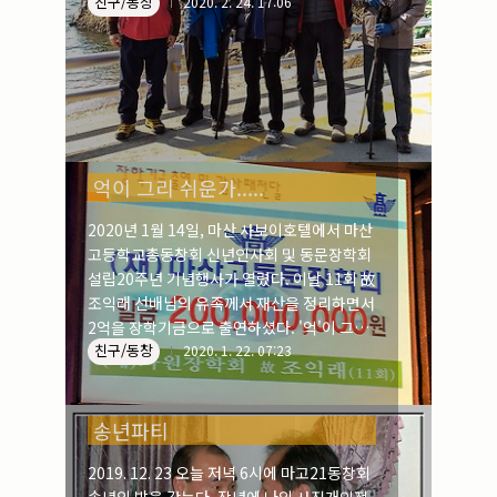
친구/동창
2020. 2. 24. 17:06
억이 그리 쉬운가.....
2020년 1월 14일, 마산 사보이호텔에서 마산
고등학교총동창회 신년인사회 및 동문장학회
설립20주년 기념행사가 열렸다. 이날 11회 故
조익래 선배님의 유족께서 재산을 정리하면서
2억을 장학기금으로 출연하셨다. '억'이 그리
친구/동창
쉬운가..... 고인을 기리는 유족의 결단에 박수
2020. 1. 22. 07:23
를 보낸다.
송년파티
2019. 12. 23 오늘 저녁 6시에 마고21동창회