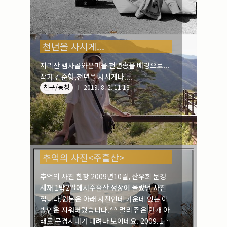
천년을 사시게...
지리산 뱀사골와운마을 천년송을 배경으로...
작가 김준형,천년을 사시게나....
친구/동창
2019. 8. 2. 11:13
추억의 사진<주흘산>
추억의 사진 한장 2009년10월, 산우회 문경
새재 1박2일에서주흘산 정상에 올랐던 사진
입니다.원본은 아래 사진인데 가운데 있는 이
방인은 지워버렸습니다.^^ 멀리 짙은 안개 아
래로 문경시내가 내려다 보이네요. 2009. 10.