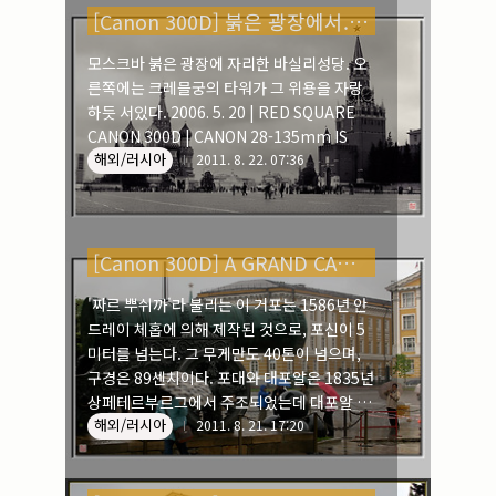
[Canon 300D] 붉은 광장에서.... _ 러시아
모스크바 붉은 광장에 자리한 바실리성당. 오
른쪽에는 크레믈궁의 타워가 그 위용을 자랑
하듯 서있다. 2006. 5. 20 | RED SQUARE
CANON 300D | CANON 28-135mm IS
해외/러시아
2011. 8. 22. 07:36
[Canon 300D] A GRAND CANNON _ 러시아
'짜르 뿌쉬까'라 불리는 이 거포는 1586년 안
드레이 체홉에 의해 제작된 것으로, 포신이 5
미터를 넘는다. 그 무게만도 40톤이 넘으며,
구경은 89센치이다. 포대와 대포알은 1835년
상페테르부르그에서 주조되었는데 대포알 역
해외/러시아
시 1톤의 무게를 자랑하지만, 지금까지 한번
2011. 8. 21. 17:20
도 발사된 적은 없단다. 2006. 5. 20 | A
GRAND CANNON CANON 300D | CANON