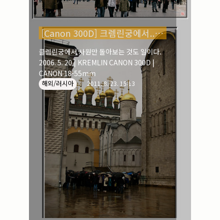
실내_정물
(170)
성당_성지
(89)
故최규동
(7)
[Canon 300D] 크렘린궁에서... _ 러시아
가족
(606)
클렘린궁에서 사원만 돌아보는 것도 일이다.
친구
(267)
2006. 5. 20 | KREMLIN CANON 300D |
사진전시회
(24)
CANON 18-55mm
동창
(184)
졸업50
(57)
해외/러시아
2011. 8. 23. 15:13
기타
(94)
그래픽
(14)
공연
(9)
맛집
(14)
기타등등
(33)
블로그최적화
(2)