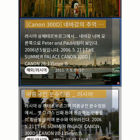
[Canon 300D] 네바강의 추억 _ 러시아
러시아 상페테르부르그에서... 네바강 너머 오
른쪽으로 Peter and Paul사원이 보인다.
2006년 5월입니다. 2006. 5. 21 | THE
SUMMER PALACE CANON 300D |
CANON 28-135mm IS
해외/러시아
2011. 7. 5. 09:57
여름궁전 분수정원 _ 러시아
러시아 상 페테르부르그의 여름궁전 분수정원
에서... 옛 그리스 신화 등에 등장하는 인물들
이 황금빛을 띄며 분수와 어우러진다. 2006.
5. 21 | THE SUMMER PALACE CANON
300D | CANON 28-135mm IS
해외/러시아
2010. 12. 11. 13:19