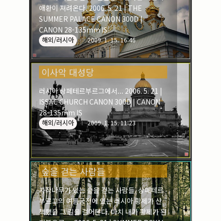
애환이 져려온다. 2006. 5. 21 | THE
SUMMER PALACE CANON 300D |
CANON 28-135mm IS
해외/러시아
2009. 1. 15. 16:46
이사악 대성당
러시아 상페테르부르그에서... 2006. 5. 21 |
ISSAC CHURCH CANON 300D | CANON
28-135mm IS
해외/러시아
2009. 1. 15. 11:23
숲을 걷는 사람들
자작나무가 있는 숲을 걷는 사람들. 상페테르
부르그의 여름궁전에 있는 러시아 황제가 산
책했을 그 길을 걸어본다. 마치 내가 황제가 된