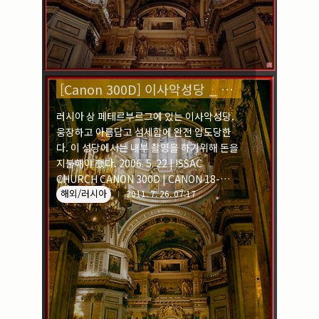
[Canon 300D] 이사악성당 _ 러시아
러시아 상 페테르부르그에 있는 이사악성당.
웅장하고 아름답고 섬세함에 완전 압도당한
다. 이 성당에서는 내부 촬영을 하기위해 돈을
지불해야 했다. 2006. 5. 22 | ISSAC
CHURCH CANON 300D | CANON 18-
해외/러시아
55mm
2011. 7. 26. 07:17