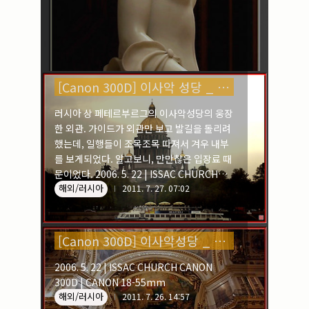
[Canon 300D] 이사악 성당 _ 러시아
러시아 상 페테르부르그의 이사악성당의 웅장
한 외관. 가이드가 외관만 보고 발길을 돌리려
했는데, 일행들이 조목조목 따져서 겨우 내부
를 보게되었다. 알고보니, 만만찮은 입장료 때
문이었다. 2006. 5. 22 | ISSAC CHURCH
해외/러시아
CANON 300D | CANON 28-135mm IS
2011. 7. 27. 07:02
[Canon 300D] 이사악성당 _ 러시아
2006. 5. 22 | ISSAC CHURCH CANON
300D | CANON 18-55mm
해외/러시아
2011. 7. 26. 14:57