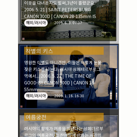
이곳을 다녀온지도 벌써,3년이 흘렀군요.
2006. 5. 21 | SAINT PETERSBURG
CANON 300D | CANON 28-135mm IS
해외/러시아
2009. 6. 3. 07:37
작별의 키스
영원한 이별도 아니건만, 이들은 이렇게 눈물
젖은 키스를 나눈다. 러시아 상페테르부르그
역에서... 2006. 5. 22 | THE TIME OF
GOOD-BY CANON 300D | CANON 18-
55mm
해외/러시아
2009. 1. 16. 16:30
여름궁전
러시아의 황제가 여름을 지낸다는 상페테르부
르그의 여름궁전. 그 찬란함에 반하는 서민의