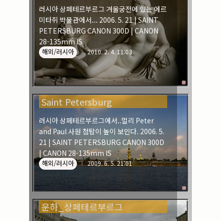
러시아 상페테르부르그 겨울궁전에 있는 에르
손을 흔들어 응답을 해온다. 그것도 잠시, 긴
미타쥐 박물관에서... 2006. 5. 21 | SAINT
여운과 함께 모든 게 사라진다. 2006. 5. 22 |
PETERSBURG CANON 300D | CANON
A LAST WOMAN IN RUSSIA CANON 300D
28-135mm IS
| CANON 18-55mm BUNDLE
해외/러시아
2010. 2. 4. 11:03
Saint Petersburg
러시아 상페테르부르그에서..멀리 Peter
and Paul 사원 첨탑이 높이 보인다. 2006. 5.
21 | SAINT PETERSBURG CANON 300D
| CANON 28-135mm IS
해외/러시아
2009. 6. 5. 21:01
운하_상페테르부르그