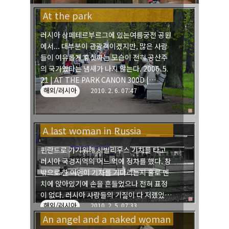
At the park
러시아 상페테르부르그에 있는여름궁전 공원
에서... 대부분이 관광객이겠지만, 많은 사람
들이 여유롭게 휴싯하는 모습이 전혀 공산주
의 국가였다는 냄새가 나지 않는다. 2006. 5.
21 | AT THE PARK CANON 300D |
해외/러시아
CANON 28-135mm IS
2010. 2. 6. 07:47
A last woman in Russia
핀란드로 가기위해 시빌리우스 기차를 타고
러시아 국경지역의 어느 역에 정차를 했다. 창
밖으로 한 여인이 기차를 기다리는지 홀로 벤
치에 앉아있기에 손을 흔들었으나 전혀 표정
이 없다. 러시아 사람들의 기질이 다 저랬었
해외/러시아
지.... 허전한 마음을 달래며 출발을 기다린다.
2010. 2. 5. 07:33
An angel and a naked woman
잠시 후 기차가 움직이고, 저 여인이 창 왼쪽
끝에서 오른쪽 끝까지 움직일 즈음에 비로소