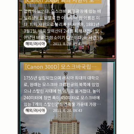
멀리 이 보인다. 모스크바 붉은 광장에 있는 바
실리성당을 모델로 한 이 성당의 원 이름은 이
다. 피의 사원으로 불리게 된 사연은, 1881년
3월1일, 바로 알렉산더 2세를 시해사건이 일
어났던 바로 그 장소이기 때문이다. 이 사건으
해외/러시아
로 인해 알렉산더 2세는 치명상을 입었으며,
2011. 8. 20. 09:41
훗날 이 날을 기리기 위해 그 자리에 성당을 세
웠다. 2006. 5. 21 | CHURCH OF BLOOD
CANON 300D | CANON 28-135mm IS
[Canon 300D] 모스크바국립대학 _ 러시아
1755년 설립되었으며 러시아 최대의 대학으
로, 원래는 모스크바 크램린궁의 북쪽에 있었
으나 스탈린 시대에 현 위치로 옮겨졌다. 높이
240미터에 정면 폭이 450미터로 모스크바에
있는 7개의 스탈린얃식 건축물 가운데 가장 크
해외/러시아
다. 그리고 학생수 32,000명이 이 대학은 유
2011. 8. 20. 06:43
네스코 문화유산으로 지정되어 있다. 2006. 5.
20 | MOSCOW UNIVERSITY CANON 300D
| CANON 28-135mm IS