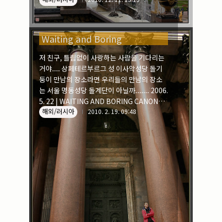
Waiting and Boring
저 친구, 틀림없이 사랑하는 사람을 기다리는
거야.... 상페테르부르그 성 이사악성당 돌기
둥이 만남의 장소라면 우리들의 만남의 장소
는 서울 명동성당 돌계단이 아닐까....... 2006.
5. 22 | WAITING AND BORING CANON
해외/러시아
300D | CANON 18-55mm Bundle
2010. 2. 19. 09:48