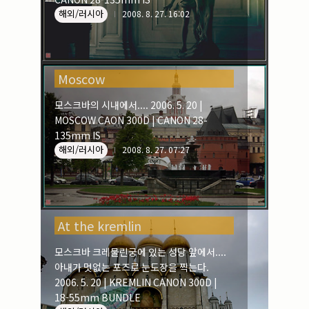
해외/러시아
2008. 8. 27. 16:02
Moscow
모스크바의 시내에서.... 2006. 5. 20 |
MOSCOW CAON 300D | CANON 28-
135mm IS
해외/러시아
2008. 8. 27. 07:27
At the kremlin
모스크바 크레물린궁에 있는 성당 앞에서....
아내가 멋없는 포즈로 눈도장을 찍는다.
2006. 5. 20 | KREMLIN CANON 300D |
18-55mm BUNDLE