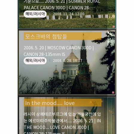
기분으로.... 2006. 5. 21 | SUMMER ROYAL
PALACE CANON 300D | CANON 28-
해외/러시아
135mm IS
2008. 11. 24. 12:00
모스크바의 첨탑들
2006. 5. 20 | MOSCOW CANON 300D |
CANON 28-135mm IS
해외/러시아
2008. 8. 28. 10:17
In the mood.... love
러시아 상페테르부르그에 있는 겨울궁전에 있
는 에르미타주박물관에서.... 2006. 5. 21 | IN
THE MOOD... LOVE CANON 300D |
CANON 28-135mm IS