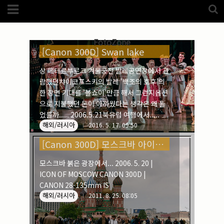
Category
해외/러시아 (75)
(5989)
해외
(1192)
FotoZone
노르웨이
(33)
[Canon 300D] Swan lake
뉴질랜드
(18)
대만
(44)
상 페테르부르그 겨울궁전 발레공연장에서 관
덴마크
(20)
람했던챠이코프스키의 발레 '백조의 호후'의
러시아
(75)
모로코
(52)
한 장면 기대를 '볼쇼이'만큼 해서 그런지옵션
미국_캐나다
(105)
으로 지불했던 돈이 아까웠다는 생각은 왜 들
발칸7국
(305)
었을까..... 2006.5.21북유럽 여행에서.....
스웨덴
(8)
해외/러시아
2016. 5. 17. 09:50
스페인
(193)
중국
(170)
[Canon 300D] 모스크바 아이콘 바실리성당 _ 러시아
백두산
(17)
터키
(68)
포르투갈
(32)
모스크바 붉은 광장에서... 2006. 5. 20 |
핀란드
(14)
ICON OF MOSCOW CANON 300D |
필리핀
(38)
CANON 28-135mm IS
스넵
(3825)
해외/러시아
2011. 8. 25. 08:05
풍경
(2217)
인물
(201)
크로즈업
(1140)