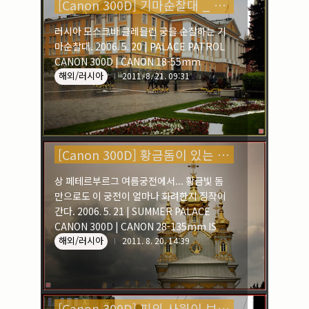
18-55mm
[Canon 300D] 기마순찰대 _ 러시아
러시아 모스크바 클레믈린 궁을 순찰하는 기
마순찰대. 2006. 5. 20 | PALACE PATROL
CANON 300D | CANON 18-55mm
해외/러시아
2011. 8. 21. 09:31
[Canon 300D] 황금돔이 있는 풍경 _ 러시아
상 페테르부르그 여름궁전에서... 황금빛 돔
만으로도 이 궁전이 얼마나 화려한지 짐작이
간다. 2006. 5. 21 | SUMMER PALACE
CANON 300D | CANON 28-135mm IS
해외/러시아
2011. 8. 20. 14:39
[Canon 300D] 피의 사원이 보이는 풍경 _ 러시아