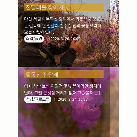
진달래를 찾아서....
마산 서원곡 무학산 중턱에서 학봉으로 오르
는 길목에 핀 진달래 일주일 전의 꽃봉오리가
오늘 만발하였다.
스넵/풍경
2020. 3. 26. 10:02
뒷동산 진달래
이 녀석만 보면 어릴적 꽃닢 뜯어먹던 생각이
난다. 그땐 군것질 거리가 없어 그랬을까....?
스넵/크로즈업
2020. 3. 24. 10:33