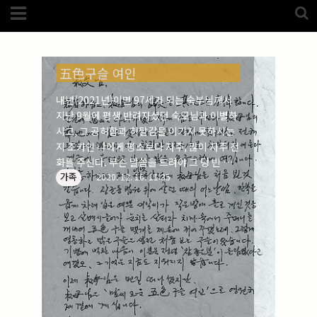
Category
실버타운 (2529)
FotoZone
(5989)
해외
(1192)
노르웨이
(33)
五色구슬 여인
뉴질랜드
(18)
대만
(44)
내년(2021년)이면 97세가 되는 숙부님께서
덴마크
(20)
지난 9월에 평생 반려자셨던 숙모님과 이별하
러시아
(75)
모로코
(52)
시고, 그 공허함과 허탈감을 이기지 못하시는
미국_캐나다
(105)
지 조카인 나에게 평소보다 자주, 많이 자주 전
발칸7국
(305)
화를 주신다. 무슨 말씀을 드려야 그 텅 빈 공
스웨덴
(8)
가족
간을 채워드릴 수 있으랴만, 짧은 위로의 편지
2020. 12. 16. 11:35
스페인
(193)
중국
(170)
를 몇 장의 사진 속에 담아 보내드렸다.
백두산
(17)
터키
(68)
포르투갈
(32)
핀란드
(14)
필리핀
(38)
스넵
(3825)
풍경
(2217)
인물
(201)
크로즈업
(1140)