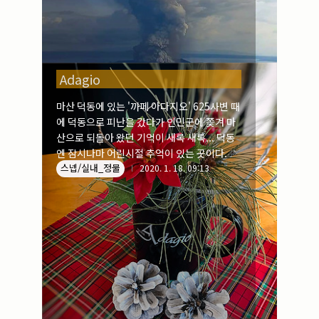
Adagio
마산 덕동에 있는 '까페 아다지오' 625사변 때
에 덕동으로 피난을 갔다가 인민군에 쫒겨 마
산으로 되돌아 왔던 기억이 새록 새록... 덕동
엔 잠시나마 어린시절 추억이 있는 곳이다.
스넵/실내_정물
2020. 1. 18. 09:13