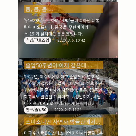
봄, 봄, 봄....
'닭모가지' 운운하며 '새벽'을 제촉하던 대통
령이 떠오릅니다. 중국발 '무한바이러
스-19'가 설쳐대도 봄은 봄입니다.
스넵/크로즈업
2020. 3. 6. 10:42
졸업50주년이 어제 같은데....
2012년, 제주도에서 마고 졸업 50주년 기념
행사를 가졌었는데 벌써 2022년 졸업 60주년
기념행사를 준비하기 시작했다. 물론, 60주년
회고록도 발간할 계획이고.... 정말이지, 세월
이 시속 70Km로 흐러가는 게 분명하다.
친구/졸업50
2012. 3 제주도 어느 사찰에서 아침공양을 대
2020. 2. 7. 11:11
접 받고서....
스미소니언 자연사 박물관에서...
미국 워싱턴DC 스미소니언 자연사박물관 1층