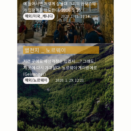
에 들어서면 저렇게 실물대 크기의 맘모스의
가 입장객을 압도한다. 2016. 5. 25
해외/미국_캐나다
2020. 1. 31. 10:14
별천지 _ 노르웨이
저런 곳에도 세상걱정은 있겠지....? 그래도,
저 곳에 다시 가고싶다. 노르웨이 게이랑에르
(Geiranger)
해외/노르웨이
2020. 1. 29. 12:21