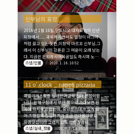
신부님의 표정
2016년 1월 16일,안토니오 대자모임의 신년
피정에서..... 과묵하시면서도 열정이 마그마
처럼 끓고 있는 듯한,이창덕 마르꼬 신부님.그
래서 이 신부님의 강론은 그 여운이 오래 남는
다. 지금은 은퇴하시어목공일도 하시며 노후
스넵/인물
생활을 즐기고 계신다.
2020. 1. 16. 10:52
11 o'.clock _ napoli pizzaria
패밀리레스토랑 일레븐어클락 진해 본접이랍
니다. 진해구청에서 부산 쪽으로 가다보면 왼
쪽에 위치하고 있는데, 중앙분리대가 길게 있
어 초행길에 진입하기가 조금 까다롭더군요.
유명맛집이라 그런지 값도 만만찮습니
스넵/실내_정물
다....^^;;
2020. 1. 14. 09:50