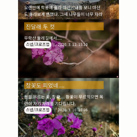
오랜만에 학봉에 올라 마산시내를 보니 마산
도 몰라보게 변했다. 그새 나무들이 너무 자라
시선을 가려 한 칸 내려와서야 겨우 시내를 담
진달래 두 컷
아낼 수 있었다.
스넵/풍경
2020. 3. 14. 14:19
무학산 둘레길에서....
스넵/크로즈업
2020. 3. 12. 15:10
창꽃도 피었네....
봄을 부르는 꽃, 창꽃.... 창꽃이 무르익으면 목
련이 자기 차례를 기다립니다.
스넵/크로즈업
2020. 3. 10. 10:06