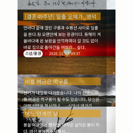
실내_정물
(170)
성당_성지
(89)
故최규동
(7)
[결혼49주년] 일출 오메가_영덕
가족
(606)
먼바다 끝에 깔린 구름과 수평선 사이로 일출
친구
(267)
을 본다.참 오랜만에 보는 장관이다. 동해의 겨
사진전시회
(24)
울바다에 온 보람을 만끽하며더 갈 것도 없이
동창
(184)
바로 집으로 돌아간들 어떠리... 싶다.
졸업50
(57)
스넵/풍경
2020. 11. 17. 09:37
기타
(94)
그래픽
(14)
공연
(9)
맛집
(14)
비를 머금은 먹구름
기타등등
(33)
블로그최적화
(2)
선거가 내일로 다가왔습니다. 나의 선택이 비
름 머금은 먹구름이 될 수도 있습니다. 당신은
어떤 선택을 하시려나...... 신마산 댓거리
'Brown hands' 커피샵에서 바라본 마산전
어느 안개낀 날
경
봄을 머금기는 했지만, 아직은 설익은 봄이 쓰
스넵/풍경
2020. 4. 14. 08:24
다. 마산 봉암저수지에서....