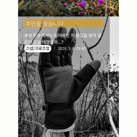
주인을 찾습니다
과연 쥔장께서는 잃어버린 저 장갑을 찾아 걸
었던 길을 헤맸을까...?
스넵/크로즈업
2020. 3. 8. 09:40