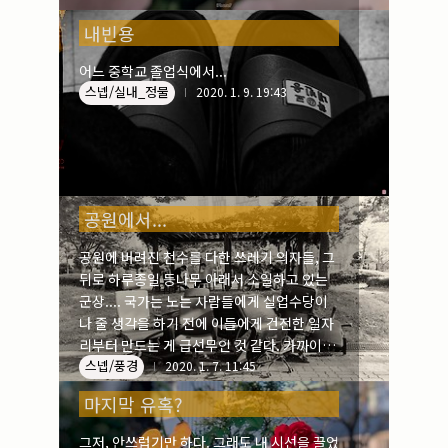
내빈용
어느 중학교 졸업식에서...
스넵/실내_정물
2020. 1. 9. 19:43
공원에서...
공원에 버려진 천수를 다한 쓰레기 의자들, 그
뒤로 하루종일 등나무 아래서 소일하고 있는
군상.... 국가는 노는 사람들에게 실업수당이
나 줄 생각을 하기 전에 이들에게 건전한 일자
리부터 만드는 게 급선무인 것 같다. 가까이에
스넵/풍경
서 자세히 디려다 보면 용도폐기하기엔 조금
2020. 1. 7. 11:45
아쉬운 의자들이 눈에 띈다.
마지막 유혹?
그저, 안쓰럽기만 하다. 그래도 내 시선을 끌었