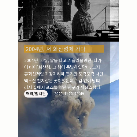
2004년, 저 화산섬에 가다
2004년 10월, 말을 타고 거슬러올랐던 '타가
이 타이'화산섬. 그 섬이 폭발하였단다. 그저
휴화산처럼 가장자리에 연기만 모락모락 나던
백두산 천지같은 곳이었는데... 겁 없이 낭떠
러지 끝에서 포즈를 잡던 친구가 새삼스럽다.
해외/필리핀
2020. 1. 20. 11:49