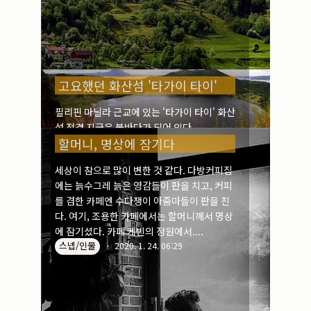
고요했던 화산섬 '타가이 타이'
필리핀 마닐라 근교에 있는 '타가이 타이' 화산
섬 전경 지금은 불바다가 되어 있다.
할머니, 명상에 잠기다
해외/필리핀
2020. 1. 27. 17:54
세상이 참으로 많이 변한 것 같다. 다방커피집
에는 늙수그레 늙은 영감들이 판을 치고, 커피
를 겸한 카페엔 수다쟁이 아줌마들이 판을 친
다. 여기, 조용한 카페에서는 할머니께서 명상
에 잠기셨다. 카페 케빈의 정원에서....
스넵/인물
2020. 1. 24. 06:29