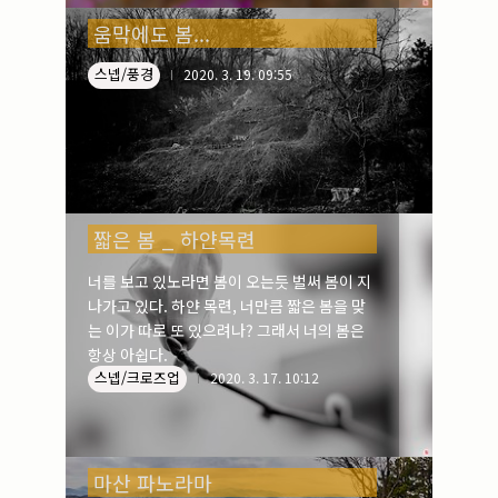
움막에도 봄...
스넵/풍경
2020. 3. 19. 09:55
짧은 봄 _ 하얀목련
너를 보고 있노라면 봄이 오는듯 벌써 봄이 지
나가고 있다. 하얀 목련, 너만큼 짧은 봄을 맞
는 이가 따로 또 있으려나? 그래서 너의 봄은
항상 아쉽다.
스넵/크로즈업
2020. 3. 17. 10:12
마산 파노라마