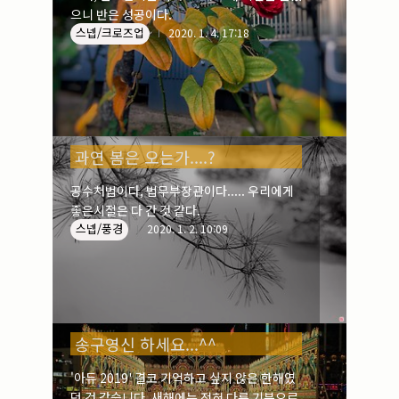
으니 반은 성공이다.
스넵/크로즈업
2020. 1. 4. 17:18
과연 봄은 오는가....?
공수처법이다, 법무부장관이다..... 우리에게
좋은시절은 다 간 것 같다.
스넵/풍경
2020. 1. 2. 10:09
송구영신 하세요...^^
'아듀 2019' 결코 기억하고 싶지 않은 한해였
던 것 같습니다. 새해에는 전혀 다른 기분으로