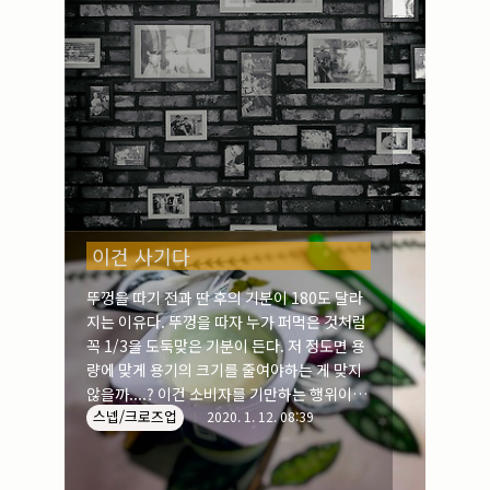
이건 사기다
뚜껑을 따기 전과 딴 후의 기분이 180도 달라
지는 이유다. 뚜껑을 따자 누가 퍼먹은 것처럼
꼭 1/3을 도둑맞은 기분이 든다. 저 정도면 용
량에 맞게 용기의 크기를 줄여야하는 게 맞지
않을까....? 이건 소비자를 기만하는 행위이며,
스넵/크로즈업
사기다.
2020. 1. 12. 08:39