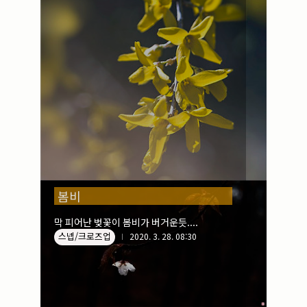
봄비
막 피어난 벚꽃이 봄비가 버거운듯....
스넵/크로즈업
2020. 3. 28. 08:30