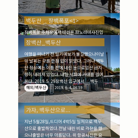
백두산 _ 장백폭포<1>
장백폭포 주차장에서 바라본 파노라마사진입
니다.
장백산_백두산
해외/백두산
2019. 6. 6. 09:19
여행을 떠나기 전 일기예보가 불길했으나이날
의 날씨는 구름 한점 없이 맑았다. 그러나 백두
산 정상에는 이틀 전에 내린 눈으로입산 금지
령이 내려져 있었다. 내일 서파에 기대를 걸어
본다. 2019. 5. 29장백산 입구에서.... 백두산
해외/백두산
을 중국에서는 장백산이란다.
2019. 6. 4. 06:59
가자, 백두산으로...
지난 5월28일,드디어 4박5일 일저으로 백두
산으로 출발하였다.전날 내린 비로 걱젇을 했
으나출발은 너무 아름답다. 위 항공사진은 요