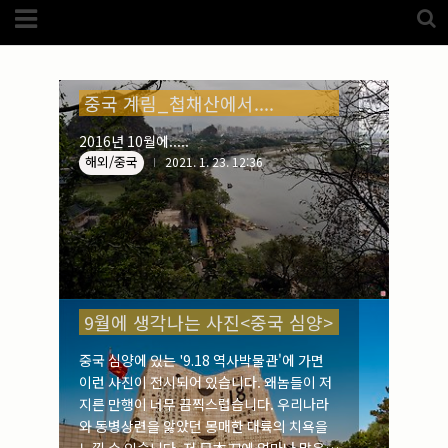
Category
FotoZone
중국 (182)
(5989)
해외
(1192)
노르웨이
(33)
중국 계림_첩채산에서....
뉴질랜드
(18)
대만
(44)
2016년 10월에.....
덴마크
(20)
해외/중국
2021. 1. 23. 12:36
러시아
(75)
모로코
(52)
미국_캐나다
(105)
발칸7국
(305)
스웨덴
(8)
스페인
(193)
중국
(170)
백두산
(17)
터키
(68)
9월에 생각나는 사진<중국 심양>
포르투갈
(32)
핀란드
(14)
필리핀
(38)
중국 심양에 있는 '9.18 역사박물관'에 가면
스넵
(3825)
이런 사진이 전시되어 있습니다. 왜놈들이 저
지른 만행이 너무 끔찍스럽습니다. 우리나라
풍경
(2217)
인물
(201)
와 동병상련을 앓았던 몽매한 대륙의 치욕을
크로즈업
(1140)