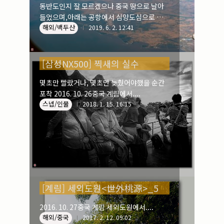
동반도인지 잘 모르겠으나 중국 땅으로 날아
들었으며,아래는 공항에서 심양도심으로 들어
해외/백두산
가고 있는 도중에 차창너머로 잡은 풍경입니
2019. 6. 2. 12:41
다.
[삼성NX500] 찍새의 실수
몇초만 빨랐거나, 몇초만 늦췄어야했을 순간
포착 2016. 10. 26중국 계림에서....
스넵/인물
2018. 1. 15. 16:15
[계림] 세외도원<世外桃源>_5
2016. 10. 27중국 계림 세외도원에서....
해외/중국
2017. 2. 12. 09:02