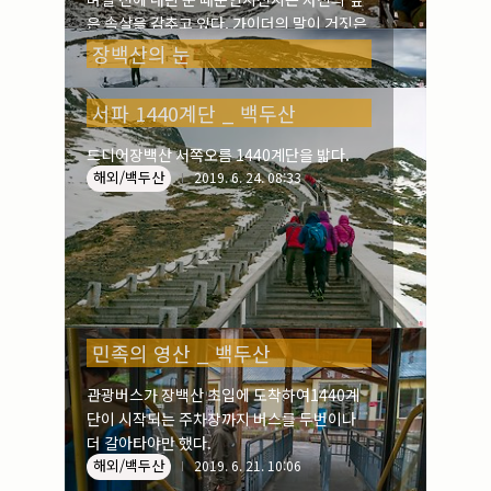
해외/백두산
다. 그것도 장백산이란 이름으로……. 북녘이
2019. 6. 29. 09:25
은 속살을 감추고 있다. 가이더의 말이 거짓은
마음만 고쳐먹으면 問題人들이 눈치 보며 세
아니었다.천지의 바람이 돌을 날린다는 얘기
장백산의 눈
탁해서 송금한 800만 달러보다훨씬 더 많은
가.... 2019. 5. 30장백산 서파에서 바라본 백
관광수익을 올릴 수 있을 텐데 말이다.백두산
해외/백두산
백두산의 날씨는정말 가늠하기가 어려운가 봅
두산 천지
2019. 6. 27. 11:50
천지에 중국 현지인 빼고는 99.9%가 남녘에
서파 1440계단 _ 백두산
니다.5월 말에 눈이라니.... 2019. 5. 30장백
서 온 관광객이었기 때문이다. 2008년 ‘금강
산 서파 1440계단을 오르며...
산 피살’사건만 일으키지 않았어도,2013년
드디어장백산 서쪽오름 1440계단을 밟다.
해외/백두산
2019. 6. 25. 14:09
‘개성공단 노략질 사건’만 일으키지 않았어
해외/백두산
2019. 6. 24. 08:33
도,‘서울불바다’ 얘기만 나오지 않아도남녘은
얼마든지 금강산을 거쳐 백두산까지 갈 용의
가 있었는데 말이다. 2019. 5. 30장백산 서파
에서..
민족의 영산 _ 백두산
관광버스가 장백산 초입에 도착하여1440계
단이 시작되는 주차장까지 버스를 두번이나
더 갈아타야만 했다.
해외/백두산
2019. 6. 21. 10:06