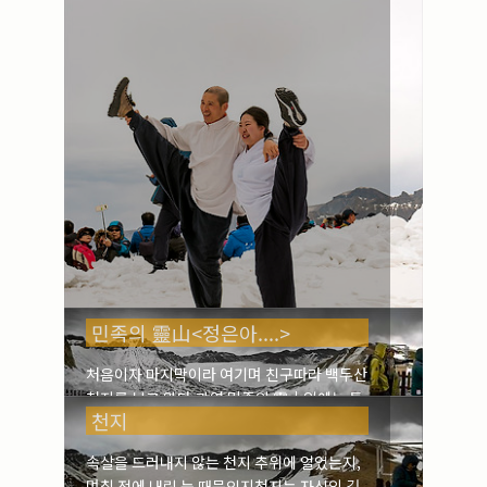
민족의 靈山<정은아....>
처음이자 마지막이라 여기며 친구따라 백두산
천지를 보고 왔다.과연 민족의 靈山임에는 틀
천지
림이 없었다. 서파 1440계단을 오르며 ‘왜 우
리의 靈山인 백두산을 멀리 중국으로 건너와
속살을 드러내지 않는 천지 추위에 얼었는지,
올라야만 하는지참 안타깝다’는 생각이 들었
며칠 전에 내린 눈 때문인지천지는 자신의 깊