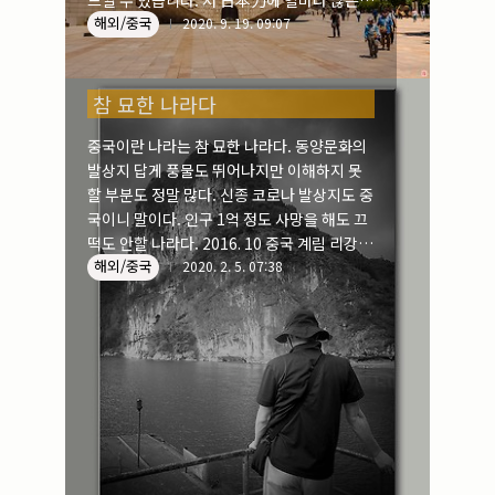
느낄 수 있습니다. 저 日本刀에 얼마나 많은
실내_정물
(170)
해외/중국
목이 달아났을까.... ※ 9ㆍ18사변은 1931년
2020. 9. 19. 09:07
성당_성지
(89)
9월 18일 밤 열 시쯤 일본군이 남쪽 만주 철도
故최규동
(7)
류탸오후(柳條湖) 구간을 스스로 파괴하여 중
가족
(606)
국군 소행이라 트집 잡아 북대영(北大營)을
참 묘한 나라다
친구
(267)
점령하고, 패배한 중국 동북군은 저항하지 말
중국이란 나라는 참 묘한 나라다. 동양문화의
라는 명령에 철수하자 인민들이 분연히 일어
사진전시회
(24)
동창
(184)
발상지 답게 풍물도 뛰어나지만 이해하지 못
나 항쟁하던 역사적 사건입니다.
졸업50
(57)
할 부분도 정말 많다. 신종 코로나 발상지도 중
기타
(94)
국이니 말이다. 인구 1억 정도 사망을 해도 끄
떡도 안할 나라다. 2016. 10 중국 계림 리강
그래픽
(14)
공연
(9)
해외/중국
(漓江) 유람선에서....
2020. 2. 5. 07:38
맛집
(14)
기타등등
(33)
블로그최적화
(2)