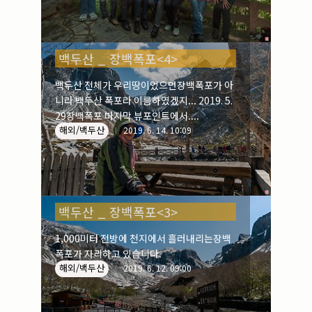
백두산 _ 장백폭포<4>
백두산 전체가 우리땅이었으면장백폭포가 아
니라 백두산 폭포라 이름하였겠지... 2019. 5.
29장백폭포 마지막 뷰포인트에서....
해외/백두산
2019. 6. 14. 10:09
백두산 _ 장백폭포<3>
1,000미터 전방에 천지에서 흘러내리는장백
폭포가 자리하고 있습니다.
해외/백두산
2019. 6. 12. 09:00