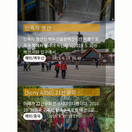
민족의 영산
민족의 영산인 백두산을장백산이란 이름으로
중국 쪽에서 올라야 하는지.... 2019. 5. 30장
백산 서파 입구에서...
해외/백두산
2019. 6. 19. 08:40
[Sony A350] 21산우회
이때가 21산우회 전성시대였다봅니다. 2010.
10. 30중국 귀주성 황과수폭포를 배경으로...
해외/중국
2019. 6. 17. 11:15