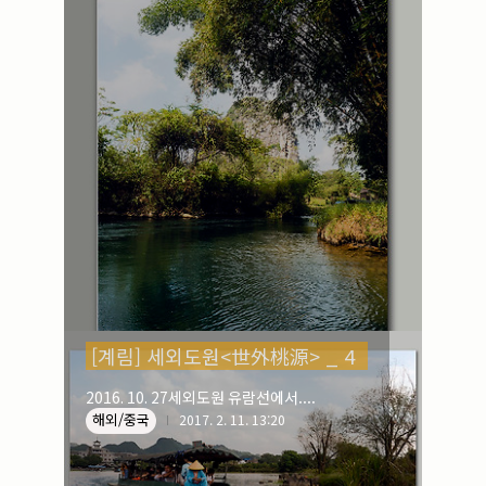
[계림] 세외도원<世外桃源> _ 4
2016. 10. 27세외도원 유람선에서....
해외/중국
2017. 2. 11. 13:20