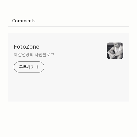
Comments
FotoZone
제갈선광의 사진블로그
구독하기