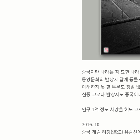
Notice
sitemap
Profile
«
»
2026/08
일
월
화
수
목
금
토
중국이란 나라는 참 묘한 나라
1
동양문화의 발상지 답게 풍물
2
3
4
5
6
7
8
이해하지 못 할 부분도 정말 많
9
10
11
12
13
14
15
신종 코로나 발상지도 중국이니
16
17
18
19
20
21
22
23
24
25
26
27
28
29
인구 1억 정도 사망을 해도 끄
30
31
2016. 10
중국 계림 리강(漓江) 유람선에서
Tags
더보기