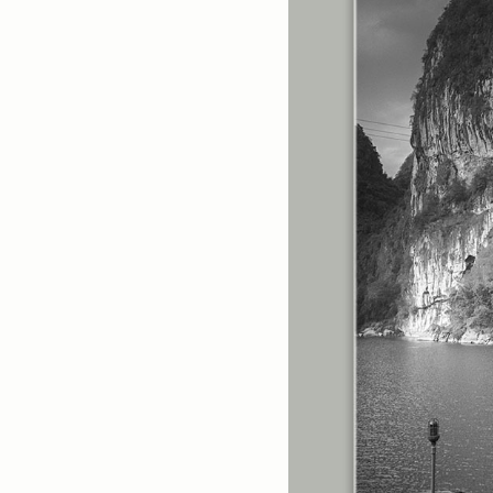
스넵
(3825)
풍경
(2217)
인물
(201)
크로즈업
(1140)
실내_정물
(170)
성당_성지
(89)
故최규동
(7)
가족
(606)
친구
(267)
사진전시회
(24)
동창
(184)
졸업50
(57)
기타
(94)
그래픽
(14)
공연
(9)
맛집
(14)
기타등등
(33)
블로그최적화
(2)