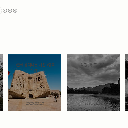
9월에 생각나는 사진<중국
리강(漓江)_계림
심양>
2020.09.19
2020.02.02