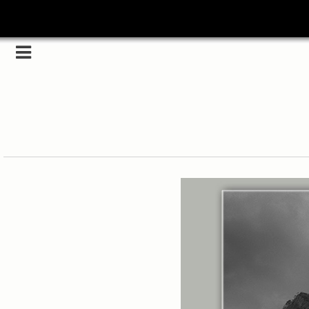
Category
(5989)
해외
(1192)
노르웨이
(33)
뉴질랜드
(18)
대만
(44)
덴마크
(20)
러시아
(75)
모로코
(52)
미국_캐나다
(105)
발칸7국
(305)
스웨덴
(8)
스페인
(193)
중국
(170)
백두산
(17)
터키
(68)
포르투갈
(32)
핀란드
(14)
필리핀
(38)