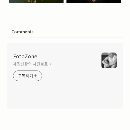
Comments
FotoZone
제갈선광의 사진블로그
구독하기