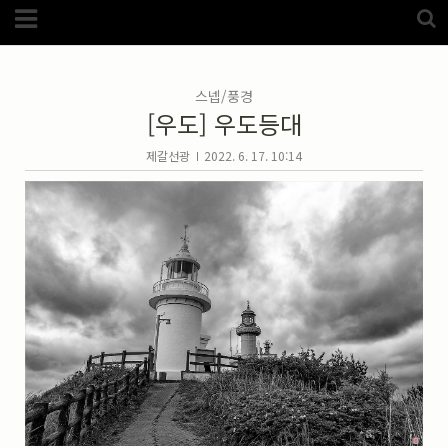
Category
FotoZone
(5989)
해외
(1192)
스넵/풍경
노르웨이
(33)
[우도] 우도등대
뉴질랜드
(18)
대만
(44)
덴마크
(20)
제갈선광
2022. 6. 17. 10:14
러시아
(75)
모로코
(52)
미국_캐나다
(105)
발칸7국
(305)
스웨덴
(8)
스페인
(193)
중국
(170)
백두산
(17)
터키
(68)
포르투갈
(32)
핀란드
(14)
필리핀
(38)
스넵
(3825)
풍경
(2217)
인물
(201)
크로즈업
(1140)