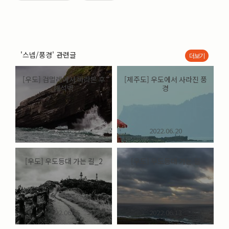
'스넵/풍경' 관련글
더보기
[우도] 검멀레에서 바라본 후
[제주도] 우도에서 사라진 풍
해석벽
경
2022.06.22
2022.06.20
[우도] 우도등대 가는 길_2
[우도] 우도등대 가는 길
2022.06.15
2022.06.13