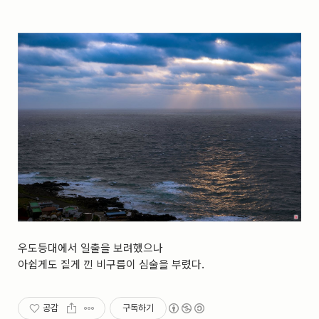
실내_정물
(170)
성당_성지
(89)
故최규동
(7)
가족
(606)
친구
(267)
사진전시회
(24)
동창
(184)
졸업50
(57)
기타
(94)
그래픽
(14)
공연
(9)
맛집
(14)
기타등등
(33)
블로그최적화
(2)
우도등대에서 일출을 보려했으나
아쉽게도 짙게 낀 비구름이 심술을 부렸다.
공감
구독하기