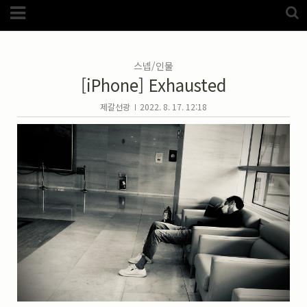
Category
FotoZone
(5989)
해외
(1192)
스넵/인물
노르웨이
(33)
[iPhone] Exhausted
뉴질랜드
(18)
대만
(44)
덴마크
(20)
제갈선광
2022. 8. 17. 12:18
러시아
(75)
모로코
(52)
미국_캐나다
(105)
발칸7국
(305)
스웨덴
(8)
스페인
(193)
중국
(170)
백두산
(17)
터키
(68)
포르투갈
(32)
핀란드
(14)
필리핀
(38)
스넵
(3825)
풍경
(2217)
인물
(201)
크로즈업
(1140)