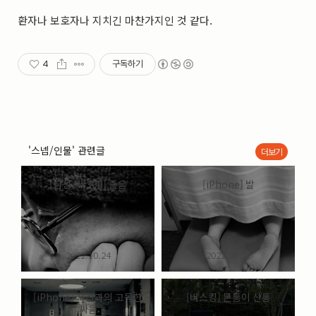
실내_정물
(170)
환자나 보호자나 지치긴 마찬가지인 것 같다.
성당_성지
(89)
故최규동
(7)
가족
(606)
4
구독하기
친구
(267)
사진전시회
(24)
동창
(184)
졸업50
(57)
기타
(94)
'스넵/인물' 관련글
더보기
그래픽
(14)
공연
(9)
맛집
(14)
[삼성 NX300] 졸음
[iPhone] 발
기타등등
(33)
블로그최적화
(2)
2022.10.24
2022.08.21
[iPhone] 자신과의 고독한
[버스킹] 돈통이 산통
싸움