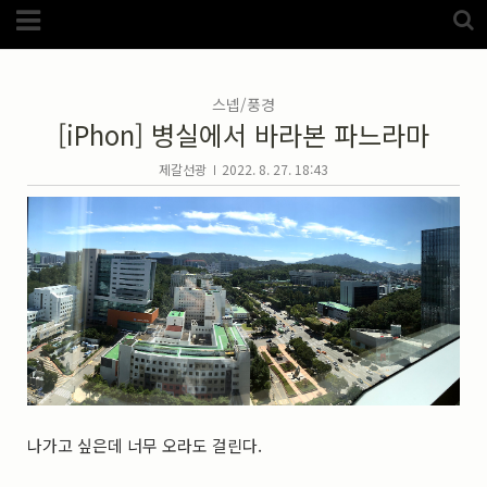
Category
FotoZone
(5989)
해외
(1192)
스넵/풍경
노르웨이
(33)
[iPhon] 병실에서 바라본 파느라마
뉴질랜드
(18)
대만
(44)
덴마크
(20)
제갈선광
2022. 8. 27. 18:43
러시아
(75)
모로코
(52)
미국_캐나다
(105)
발칸7국
(305)
스웨덴
(8)
스페인
(193)
중국
(170)
백두산
(17)
터키
(68)
포르투갈
(32)
핀란드
(14)
필리핀
(38)
스넵
(3825)
풍경
나가고 싶은데 너무 오라도 걸린다.
(2217)
인물
(201)
크로즈업
(1140)