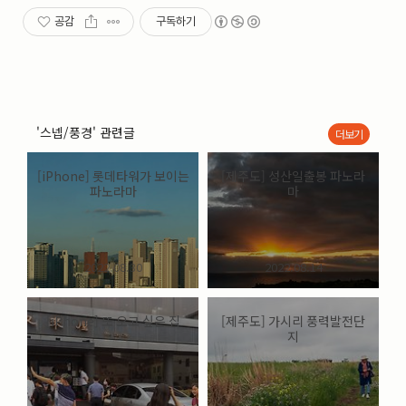
실내_정물
(170)
공감
구독하기
성당_성지
(89)
故최규동
(7)
가족
(606)
친구
(267)
사진전시회
(24)
'스넵/풍경' 관련글
더보기
동창
(184)
졸업50
(57)
[iPhone] 롯데타워가 보이는
[제주도] 성산일출봉 파노라
기타
(94)
파노라마
마
그래픽
(14)
공연
(9)
맛집
(14)
기타등등
(33)
2022.08.30
2022.08.14
블로그최적화
(2)
[iPhone] 또 오고 싶은 집
[제주도] 가시리 풍력발전단
지