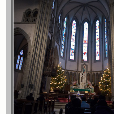
실내_정물
(170)
성당_성지
(89)
故최규동
(7)
가족
(606)
친구
(267)
사진전시회
(24)
동창
(184)
졸업50
(57)
기타
(94)
그래픽
(14)
공연
(9)
맛집
(14)
기타등등
(33)
블로그최적화
(2)