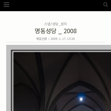
Category
FotoZone
(5989)
해외
(1192)
스넵/성당_성지
노르웨이
(33)
명동성당 _ 2008
뉴질랜드
(18)
대만
(44)
덴마크
(20)
제갈선광
2009. 1. 17. 13:20
러시아
(75)
모로코
(52)
미국_캐나다
(105)
발칸7국
(305)
스웨덴
(8)
스페인
(193)
중국
(170)
백두산
(17)
터키
(68)
포르투갈
(32)
핀란드
(14)
필리핀
(38)
스넵
(3825)
풍경
(2217)
인물
(201)
크로즈업
(1140)