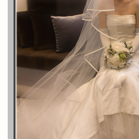
실내_정물
(170)
성당_성지
(89)
故최규동
(7)
가족
(606)
친구
(267)
사진전시회
(24)
동창
(184)
졸업50
(57)
기타
(94)
그래픽
(14)
공연
(9)
맛집
(14)
기타등등
(33)
블로그최적화
(2)