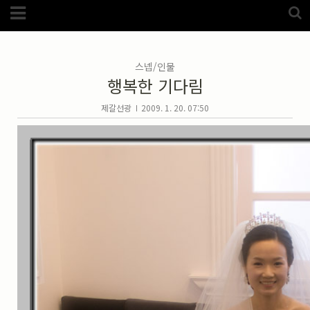
Category
FotoZone
(5989)
해외
(1192)
스넵/인물
노르웨이
(33)
행복한 기다림
뉴질랜드
(18)
대만
(44)
덴마크
(20)
제갈선광
2009. 1. 20. 07:50
러시아
(75)
모로코
(52)
미국_캐나다
(105)
발칸7국
(305)
스웨덴
(8)
스페인
(193)
중국
(170)
백두산
(17)
터키
(68)
포르투갈
(32)
핀란드
(14)
필리핀
(38)
스넵
(3825)
풍경
(2217)
인물
(201)
크로즈업
(1140)