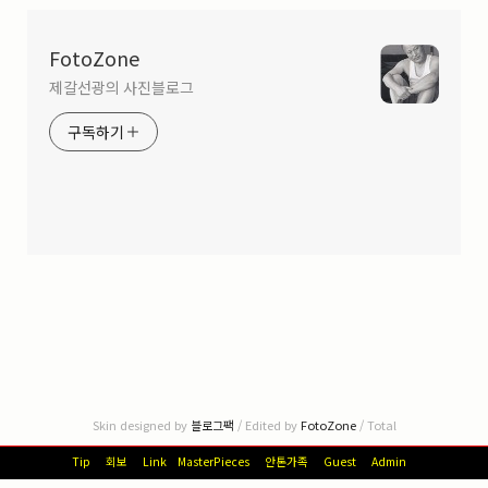
FotoZone
제갈선광의 사진블로그
구독하기
Skin designed by
블로그팩
/ Edited by
FotoZone
/ Total
Tip
회보
Link
MasterPieces
안톤가족
Guest
Admin