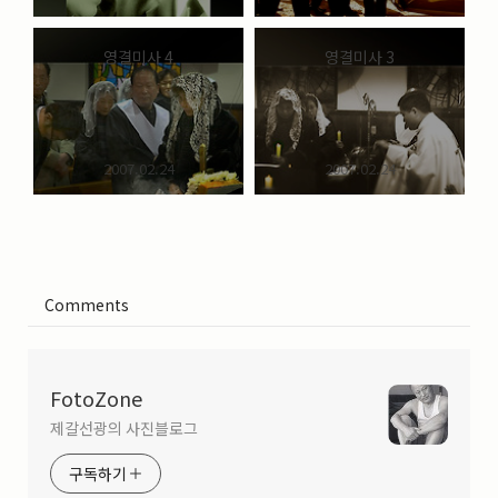
영결미사 4
영결미사 3
2007.02.24
2007.02.24
Comments
FotoZone
제갈선광의 사진블로그
구독하기