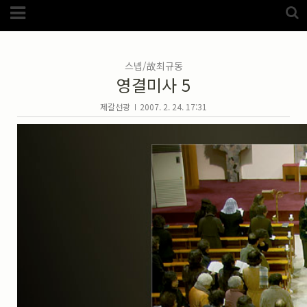
Category
FotoZone
(5989)
해외
(1192)
스넵/故최규동
노르웨이
(33)
영결미사 5
뉴질랜드
(18)
대만
(44)
덴마크
(20)
제갈선광
2007. 2. 24. 17:31
러시아
(75)
모로코
(52)
미국_캐나다
(105)
발칸7국
(305)
스웨덴
(8)
스페인
(193)
중국
(170)
백두산
(17)
터키
(68)
포르투갈
(32)
핀란드
(14)
필리핀
(38)
스넵
(3825)
풍경
(2217)
인물
(201)
크로즈업
(1140)