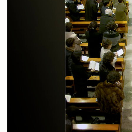
실내_정물
(170)
성당_성지
(89)
故최규동
(7)
가족
(606)
친구
(267)
사진전시회
(24)
동창
(184)
졸업50
(57)
기타
(94)
그래픽
(14)
공연
(9)
맛집
(14)
기타등등
(33)
블로그최적화
(2)