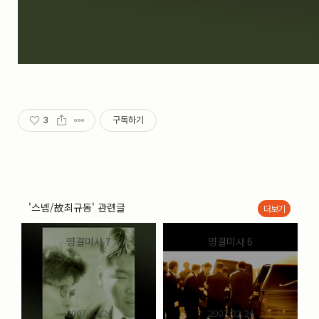
3
구독하기
'스넵/故최규동' 관련글
더보기
영결미사 7
영결미사 6
2007.02.24
2007.02.24