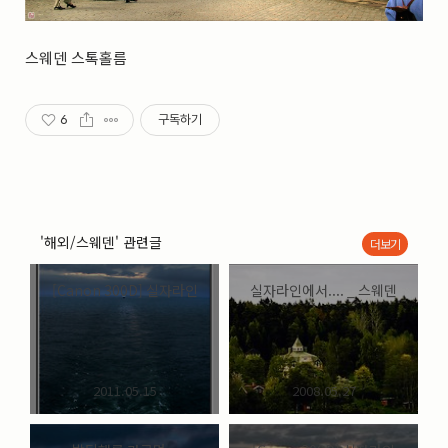
실내_정물
(170)
성당_성지
(89)
故최규동
(7)
스웨덴 스톡홀름
가족
(606)
친구
(267)
6
구독하기
사진전시회
(24)
동창
(184)
졸업50
(57)
기타
(94)
그래픽
(14)
공연
(9)
'해외/스웨덴' 관련글
더보기
맛집
(14)
기타등등
(33)
[Canon 300D] 실자라인
실자라인에서.... _ 스웨덴
블로그최적화
(2)
2011.05.15
2008.05.27