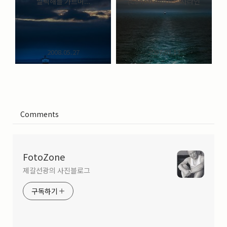
발틱해를 가르며...
[Canon300D] 실자라인
2008.05.27
2007.03.13
Comments
FotoZone
제갈선광의 사진블로그
구독하기