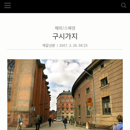
Category
FotoZone
(5989)
해외
(1192)
해외/스웨덴
노르웨이
(33)
구시가지
뉴질랜드
(18)
대만
(44)
덴마크
(20)
제갈선광
2007. 2. 26. 06:25
러시아
(75)
모로코
(52)
미국_캐나다
(105)
발칸7국
(305)
스웨덴
(8)
스페인
(193)
중국
(170)
백두산
(17)
터키
(68)
포르투갈
(32)
핀란드
(14)
필리핀
(38)
스넵
(3825)
풍경
(2217)
인물
(201)
크로즈업
(1140)