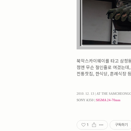
fuji S5Pro
sony_A100
타운포토
Close Up
인물
발칸반도
여행
디카
미러리스
삼성NX300
경치
가족
photo
사진
꽃
Portrait
Landscapes
북악스카이웨이를 타고 삼청동
첨엔 무슨 절인줄로 여겼는데,
풍경
삼성NX500
중국
전통찻집, 한식당, 혼례식장 
실버클럽
포토메타
DICA
canon300D
해외여행
2010. 12. 13 | AT THE SAMCHEONG
flowers
스페인
SONY A350 |
SIGMA 24-70mm
sony_A350
포토
실버타운
1
구독하기
Archives