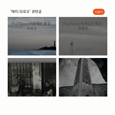
'해외/모로코' 관련글
더보기
[Fuji 5pro] 지중해의 물결 _
[Fuji 5pro] 등대있는 풍경 _
모로코
모로코
2011.03.01
2011.02.27
카사블랑카의 어두운 곳 _ 모
하산 2세 모스크 _ 모로코
로코
2011.01.30
2011.01.24