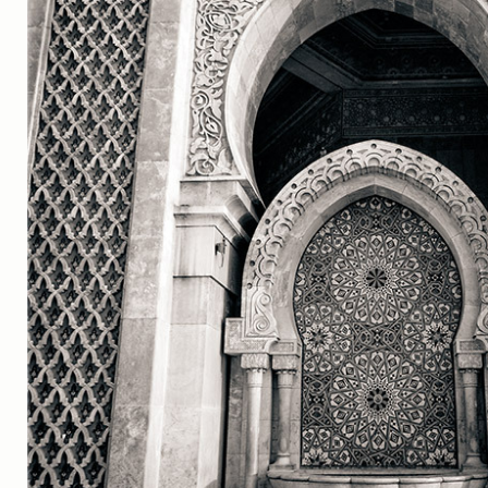
실내_정물
(170)
성당_성지
(89)
故최규동
(7)
가족
(606)
친구
(267)
사진전시회
(24)
동창
(184)
졸업50
(57)
기타
(94)
그래픽
(14)
공연
(9)
맛집
(14)
기타등등
(33)
블로그최적화
(2)