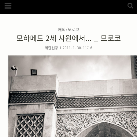
Category
FotoZone
(5989)
해외
(1192)
해외/모로코
노르웨이
(33)
모하메드 2세 사원에서... _ 모로코
뉴질랜드
(18)
대만
(44)
덴마크
(20)
제갈선광
2011. 1. 30. 11:16
러시아
(75)
모로코
(52)
미국_캐나다
(105)
발칸7국
(305)
스웨덴
(8)
스페인
(193)
중국
(170)
백두산
(17)
터키
(68)
포르투갈
(32)
핀란드
(14)
필리핀
(38)
스넵
(3825)
풍경
(2217)
인물
(201)
크로즈업
(1140)