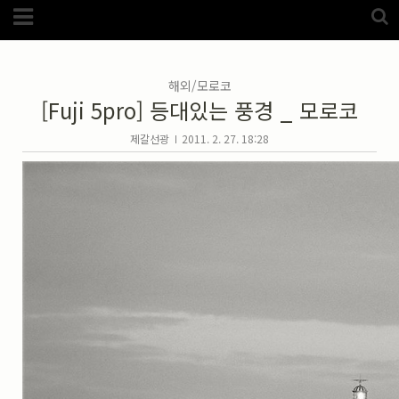
Category
FotoZone
(5989)
해외
(1192)
해외/모로코
노르웨이
(33)
[Fuji 5pro] 등대있는 풍경 _ 모로코
뉴질랜드
(18)
대만
(44)
덴마크
(20)
제갈선광
2011. 2. 27. 18:28
러시아
(75)
모로코
(52)
미국_캐나다
(105)
발칸7국
(305)
스웨덴
(8)
스페인
(193)
중국
(170)
백두산
(17)
터키
(68)
포르투갈
(32)
핀란드
(14)
필리핀
(38)
스넵
(3825)
풍경
(2217)
인물
(201)
크로즈업
(1140)