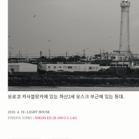
실내_정물
(170)
성당_성지
(89)
故최규동
(7)
가족
(606)
친구
(267)
사진전시회
(24)
동창
(184)
졸업50
(57)
기타
(94)
그래픽
(14)
공연
(9)
맛집
(14)
기타등등
(33)
블로그최적화
(2)
모로코 카사블랑카에 있는 하산2세 모스크 부근에 있는 등대.
2010. 4. 16 | LIGHT HOUSE
FINEPIX S5PRO |
NIKON ED 28-200/3.5-5.6G