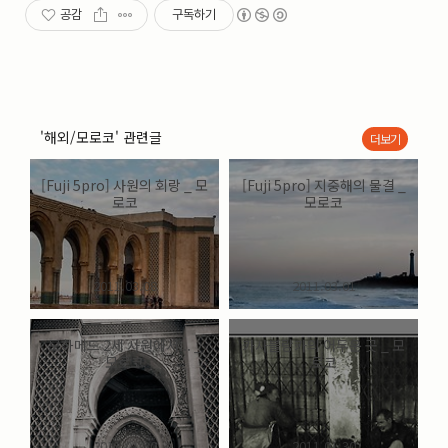
공감
구독하기
'해외/모로코' 관련글
더보기
[Fuji 5pro] 사원의 회랑 _ 모
[Fuji 5pro] 지중해의 물결 _
로코
모로코
2011.03.08
2011.03.01
모하메드 2세 사원에서... _
카사블랑카의 어두운 곳 _ 모
모로코
로코
2011.01.30
2011.01.30