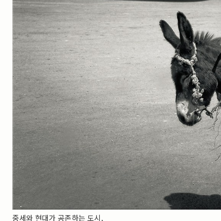
실내_정물
(170)
성당_성지
(89)
故최규동
(7)
가족
(606)
친구
(267)
사진전시회
(24)
동창
(184)
졸업50
(57)
기타
(94)
그래픽
(14)
공연
(9)
맛집
(14)
기타등등
(33)
블로그최적화
(2)
중세와 현대가 공존하는 도시,