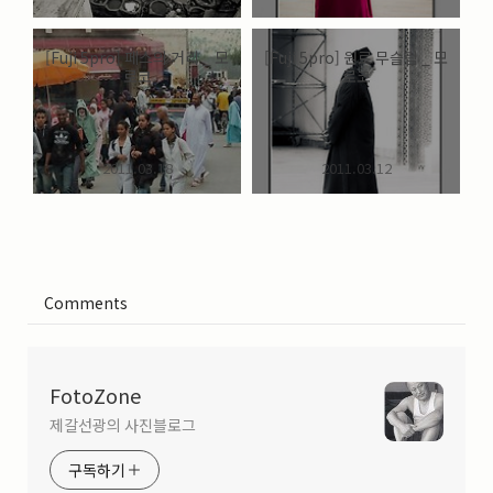
[Fuji 5pro] 페스의 거리 _ 모
[Fuji 5pro] 원로 무슬림 _ 모
로코
로코
2011.03.18
2011.03.12
Comments
FotoZone
제갈선광의 사진블로그
구독하기