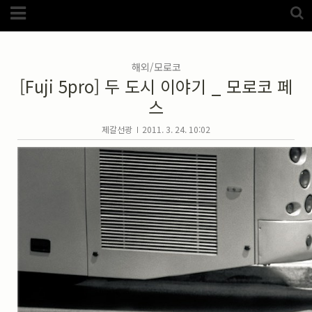
Category
FotoZone
(5989)
해외
(1192)
해외/모로코
노르웨이
(33)
[Fuji 5pro] 두 도시 이야기 _ 모로코 페
뉴질랜드
(18)
대만
(44)
스
덴마크
(20)
러시아
(75)
모로코
(52)
제갈선광
2011. 3. 24. 10:02
미국_캐나다
(105)
발칸7국
(305)
스웨덴
(8)
스페인
(193)
중국
(170)
백두산
(17)
터키
(68)
포르투갈
(32)
핀란드
(14)
필리핀
(38)
스넵
(3825)
풍경
(2217)
인물
(201)
크로즈업
(1140)