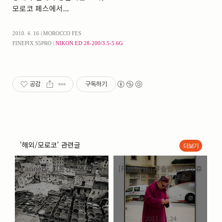
모로코 페스에서...
2010. 4. 16 | MOROCCO FES
FINEPIX S5PRO |
NIKON ED 28-200/3.5-5.6G
공감
구독하기
'해외/모로코' 관련글
더보기
Tannery_전통가죽염색공장
[Fuji 5pro] 무슬림 원로와 휴
_ 패스
대폰 _ 모로코 페스
2011.05.27
2011.03.24