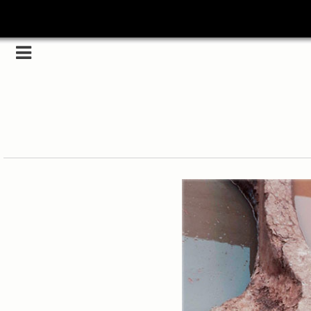
Category
(5989)
해외
(1192)
노르웨이
(33)
뉴질랜드
(18)
대만
(44)
덴마크
(20)
러시아
(75)
모로코
(52)
미국_캐나다
(105)
발칸7국
(305)
스웨덴
(8)
스페인
(193)
중국
(170)
백두산
(17)
터키
(68)
포르투갈
(32)
핀란드
(14)
필리핀
(38)