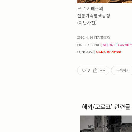
Archives
모로코 패스의
전통가죽염색공장
(지난사진)
2010. 4. 16 | TANNERY
FINEPIX S5PRO |
NIKON ED 28-200/3
SONY A350 |
SIGMA 10-20mm
3
구독하기
'해외/모로코' 관련글
모하메드 2세 사원 _ 모로
코