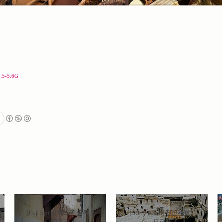
.5-5.6G
[Fuji 5pro] 패스의 골목 _
[Sony A350] 천년세월 _
모로코
모로코