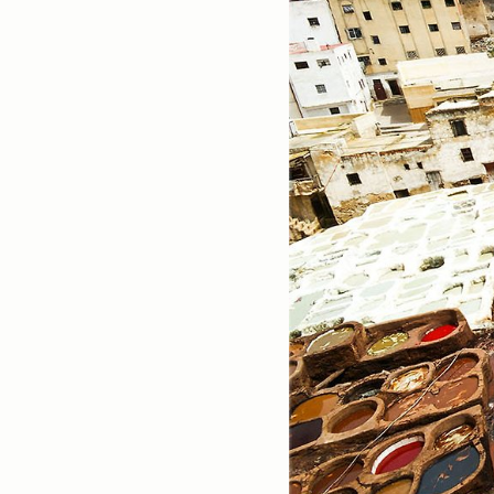
포토
여행
미러리스
타운포토
삼성NX300
photo
스페인
인물
포토메타
풍경
sony_A100
Landscapes
Portrait
해외여행
flowers
Close Up
삼성NX500
발칸반도
디카
fuji S5Pro
sony_A350
실버클럽
DICA
꽃
사진
가족
경치
중국
canon300D
실버타운