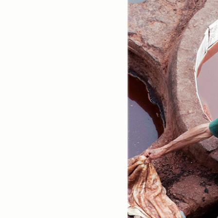
스넵
(3825)
풍경
(2217)
인물
(201)
크로즈업
(1140)
실내_정물
(170)
성당_성지
(89)
故최규동
(7)
가족
(606)
친구
(267)
사진전시회
(24)
동창
(184)
졸업50
(57)
기타
(94)
그래픽
(14)
공연
(9)
맛집
(14)
기타등등
(33)
블로그최적화
(2)