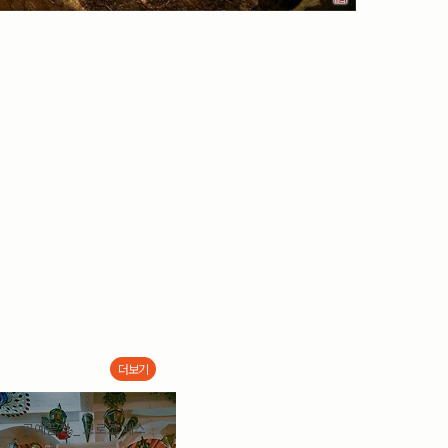
더보기
공예품점 _ 모로코 페스