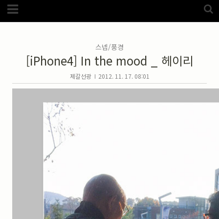
Category
FotoZone
(5989)
해외
(1192)
스넵/풍경
노르웨이
(33)
[iPhone4] In the mood _ 헤이리
뉴질랜드
(18)
대만
(44)
덴마크
(20)
제갈선광
2012. 11. 17. 08:01
러시아
(75)
모로코
(52)
미국_캐나다
(105)
발칸7국
(305)
스웨덴
(8)
스페인
(193)
중국
(170)
백두산
(17)
터키
(68)
포르투갈
(32)
핀란드
(14)
필리핀
(38)
스넵
(3825)
풍경
(2217)
인물
(201)
크로즈업
(1140)