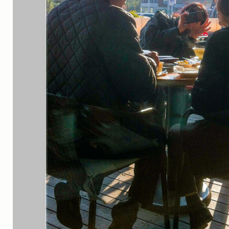
실내_정물
(170)
성당_성지
(89)
故최규동
(7)
가족
(606)
친구
(267)
사진전시회
(24)
동창
(184)
졸업50
(57)
기타
(94)
그래픽
(14)
공연
(9)
맛집
(14)
기타등등
(33)
블로그최적화
(2)