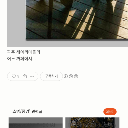
파주 헤이리마을의
어느 까페에서...
3
구독하기
'스넵/풍경' 관련글
더보기
[Sony A350] THE CHAI _
[Fuji 5pro] 자전거 있는 풍경