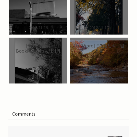
헤이리
_ 남이섬
2012.11.19
2012.11.17
[Sony A350]
[Fuji 5pro] 오천평반석 _ 얼
BookMuseum _ 헤이리
음골
2012.11.16
2012.11.15
Comments