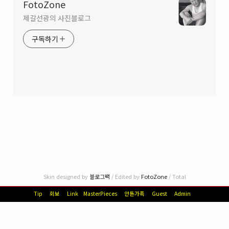
FotoZone
제갈선광의 사진블로그
구독하기
Skin designed by
블로그팩
/ Edited by
FotoZone
/ Total
Tip
회보
Link
MasterPieces
안톤가족
Guest
Admin