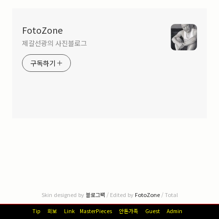
FotoZone
제갈선광의 사진블로그
구독하기
Skin designed by
블로그팩
/ Edited by
FotoZone
/ Total
Tip
회보
Link
MasterPieces
안톤가족
Guest
Admin