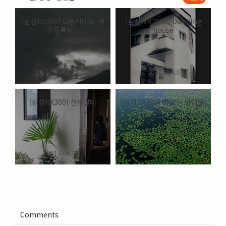
[삼성NX300] 요동치네요, 먹
[삼성WB2000] Dwelling
장구름이...
house
2013.07.15
2013.06.10
[삼성NX300] 산장갈비
[삼성NX300] 비 오던 날의 용
지못
2013.06.09
2013.06.09
Comments