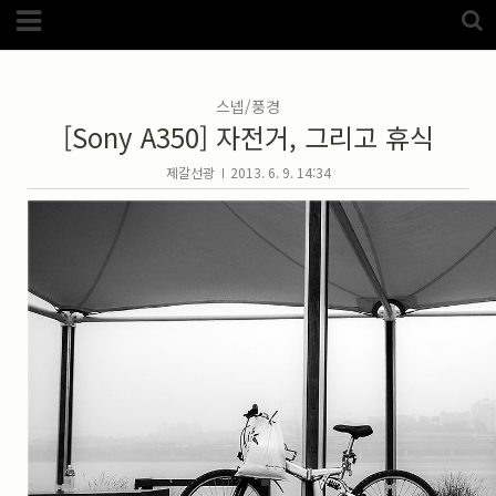
Category
FotoZone
(5989)
해외
(1192)
스넵/풍경
노르웨이
(33)
[Sony A350] 자전거, 그리고 휴식
뉴질랜드
(18)
대만
(44)
덴마크
(20)
제갈선광
2013. 6. 9. 14:34
러시아
(75)
모로코
(52)
미국_캐나다
(105)
발칸7국
(305)
스웨덴
(8)
스페인
(193)
중국
(170)
백두산
(17)
터키
(68)
포르투갈
(32)
핀란드
(14)
필리핀
(38)
스넵
(3825)
풍경
(2217)
인물
(201)
크로즈업
(1140)