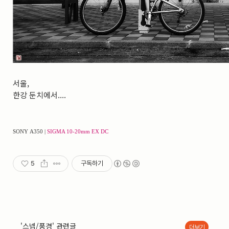
실내_정물
(170)
성당_성지
(89)
故최규동
(7)
가족
(606)
친구
(267)
사진전시회
(24)
동창
(184)
서울,
졸업50
(57)
한강 둔치에서....
기타
(94)
그래픽
(14)
공연
(9)
맛집
(14)
SONY
A350 |
SIGMA 10-20mm EX DC
기타등등
(33)
블로그최적화
(2)
5
구독하기
'스넵/풍경' 관련글
더보기