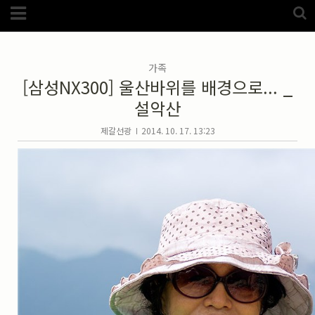
Category
FotoZone
(5989)
해외
(1192)
가족
노르웨이
(33)
[삼성NX300] 울산바위를 배경으로... _
뉴질랜드
(18)
대만
(44)
설악산
덴마크
(20)
러시아
(75)
모로코
(52)
제갈선광
2014. 10. 17. 13:23
미국_캐나다
(105)
발칸7국
(305)
스웨덴
(8)
스페인
(193)
중국
(170)
백두산
(17)
터키
(68)
포르투갈
(32)
핀란드
(14)
필리핀
(38)
스넵
(3825)
풍경
(2217)
인물
(201)
크로즈업
(1140)