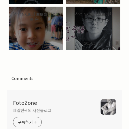
[삼성NX300] 뽀뽀를 거절하
[삼성 NX300] 아브라함
는 손녀
2014.10.10
2014.10.09
Comments
FotoZone
제갈선광의 사진블로그
구독하기