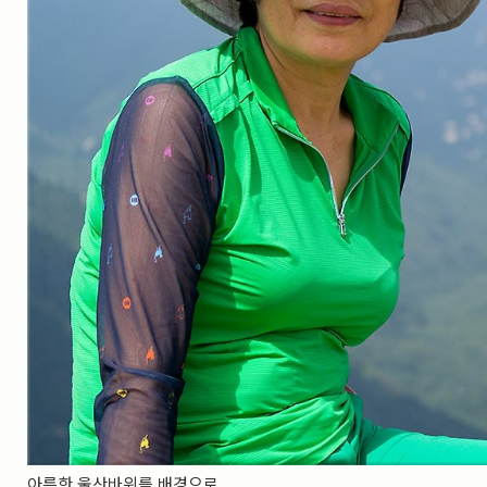
실내_정물
(170)
성당_성지
(89)
故최규동
(7)
가족
(606)
친구
(267)
사진전시회
(24)
동창
(184)
졸업50
(57)
기타
(94)
그래픽
(14)
공연
(9)
맛집
(14)
기타등등
(33)
블로그최적화
(2)
아름한 울산바위를 배경으로....