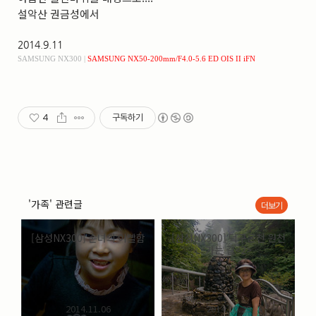
설악산 권금성에서
2014.9.11
SAMSUNG NX300 |
SAMSUNG NX50-200
mm/F4.0-5.6 ED OIS II iFN
4
구독하기
'가족' 관련글
더보기
[삼성NX300] 손녀의 이빨함
[삼성NX300] 덕구온천 원천
가는 길<2>
2014.11.06
2014.10.29