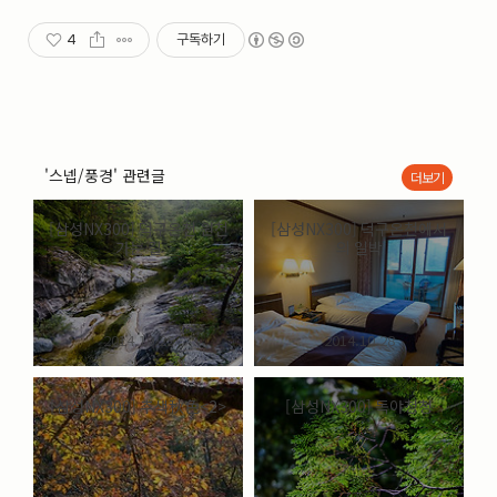
4
구독하기
'스넵/풍경' 관련글
더보기
[삼성NX300] 덕구온천 원천
[삼성NX300] 덕구온천에서
가는 길
의 일박
2014.10.29
2014.10.28
[삼성NX300] 추색秋色<2>
[삼성NX300] 독야청청