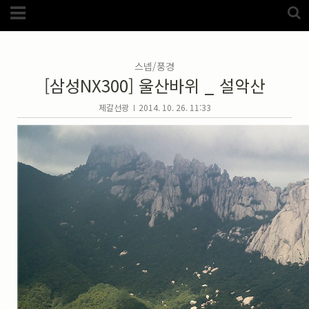
Category
FotoZone
(5989)
해외
(1192)
스넵/풍경
노르웨이
(33)
[삼성NX300] 울산바위 _ 설악산
뉴질랜드
(18)
대만
(44)
덴마크
(20)
제갈선광
2014. 10. 26. 11:33
러시아
(75)
모로코
(52)
미국_캐나다
(105)
발칸7국
(305)
스웨덴
(8)
스페인
(193)
중국
(170)
백두산
(17)
터키
(68)
포르투갈
(32)
핀란드
(14)
필리핀
(38)
스넵
(3825)
풍경
(2217)
인물
(201)
크로즈업
(1140)