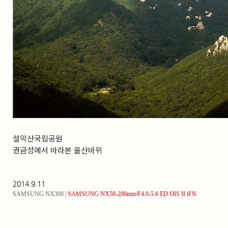
실내_정물
(170)
성당_성지
(89)
故최규동
(7)
가족
(606)
친구
(267)
사진전시회
(24)
동창
(184)
졸업50
(57)
기타
(94)
그래픽
(14)
공연
(9)
맛집
(14)
설악산국립공원
기타등등
(33)
권금성에서 바라본 울산바위
블로그최적화
(2)
2014.9.11
SAMSUNG NX300 |
SAMSUNG NX50-200
mm/F4.0-5.6 ED OIS II iFN