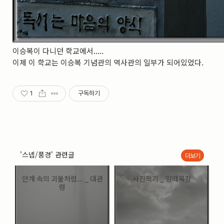
이승복이 다니던 학교에서.....
이제 이 학교는 이승복 기념관의 역사관의 일부가 되어있었다.
1
구독하기
'스넵/풍경' 관련글
더보기
안개 속의 괴물처럼... _ 대관
사진찍기 _ 양떼목장
령