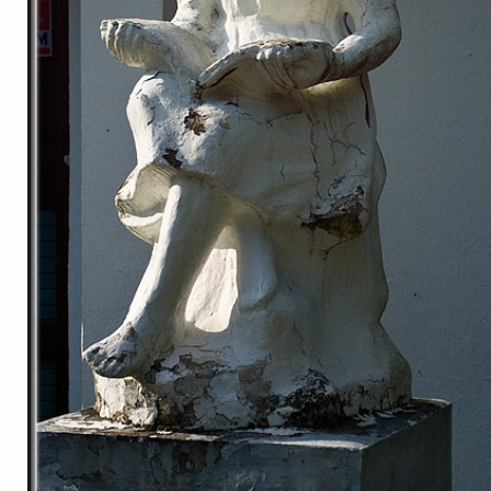
실내_정물
(170)
성당_성지
(89)
故최규동
(7)
가족
(606)
친구
(267)
사진전시회
(24)
동창
(184)
졸업50
(57)
기타
(94)
그래픽
(14)
공연
(9)
맛집
(14)
기타등등
(33)
블로그최적화
(2)