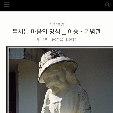
Category
FotoZone
(5989)
해외
(1192)
스넵/풍경
노르웨이
(33)
독서는 마음의 양식 _ 이승복기념관
뉴질랜드
(18)
대만
(44)
덴마크
(20)
제갈선광
2007. 10. 4. 06:34
러시아
(75)
모로코
(52)
미국_캐나다
(105)
발칸7국
(305)
스웨덴
(8)
스페인
(193)
중국
(170)
백두산
(17)
터키
(68)
포르투갈
(32)
핀란드
(14)
필리핀
(38)
스넵
(3825)
풍경
(2217)
인물
(201)
크로즈업
(1140)