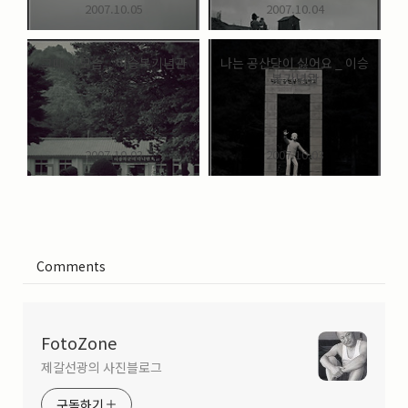
2007.10.05
2007.10.04
그때 그모습 _ 이승복기념관
나는 공산당이 싫어요 _ 이승
복기념관
2007.10.03
2007.10.03
Comments
FotoZone
제갈선광의 사진블로그
구독하기