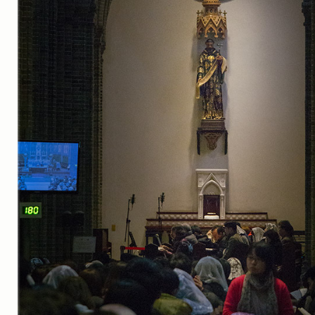
실내_정물
(170)
성당_성지
(89)
故최규동
(7)
가족
(606)
친구
(267)
사진전시회
(24)
동창
(184)
졸업50
(57)
기타
(94)
그래픽
(14)
공연
(9)
맛집
(14)
기타등등
(33)
블로그최적화
(2)