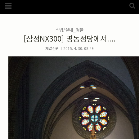
Category
FotoZone
(5989)
해외
(1192)
스넵/실내_정물
노르웨이
(33)
[삼성NX300] 명동성당에서....
뉴질랜드
(18)
대만
(44)
덴마크
(20)
제갈선광
2015. 4. 30. 08:49
러시아
(75)
모로코
(52)
미국_캐나다
(105)
발칸7국
(305)
스웨덴
(8)
스페인
(193)
중국
(170)
백두산
(17)
터키
(68)
포르투갈
(32)
핀란드
(14)
필리핀
(38)
스넵
(3825)
풍경
(2217)
인물
(201)
크로즈업
(1140)