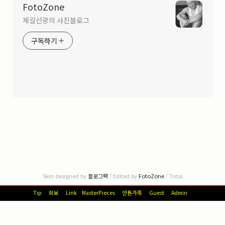
FotoZone
제갈선광의 사진블로그
구독하기
Skin designed by
블로그팩
/ Edited by
FotoZone
/ Total
Tip
회보
Link
MasterPieces
안톤가족
Guest
Admin