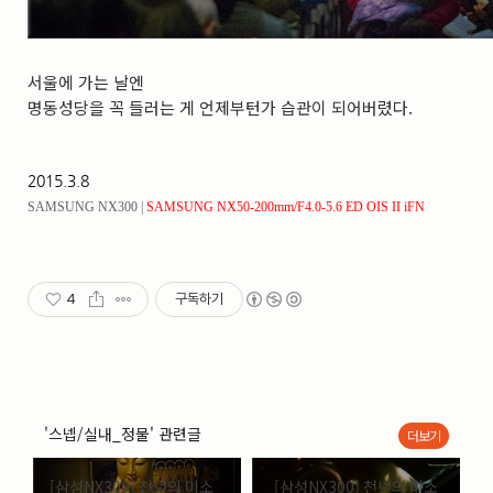
서울에 가는 날엔
명동성당을 꼭 들러는 게 언제부턴가 습관이 되어버렸다.
2015.3.8
SAMSUNG NX300 |
SAMSUNG NX50-200
mm/F4.0-5.6 ED OIS II iFN
4
구독하기
'스넵/실내_정물' 관련글
더보기
[삼성NX300] 천년의 미소 _
[삼성NX300] 천년의 미소