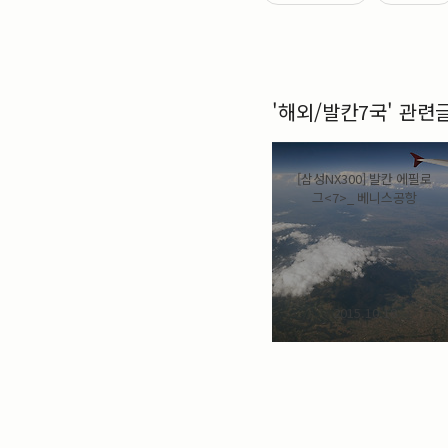
'해외/발칸7국' 관련
[삼성NX300] 발칸 에필로
그<7>_ 베니스공항
2015.10.18