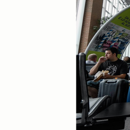
스넵
(3825)
풍경
(2217)
인물
(201)
크로즈업
(1140)
실내_정물
(170)
성당_성지
(89)
故최규동
(7)
가족
(606)
친구
(267)
사진전시회
(24)
동창
(184)
졸업50
(57)
기타
(94)
그래픽
(14)
공연
(9)
맛집
(14)
기타등등
(33)
블로그최적화
(2)