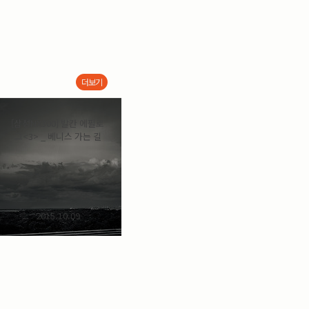
더보기
[삼성NX300] 발칸 에필로
그<3> _ 베니스 가는 길
2015.10.09