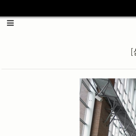
Category
(5989)
해외
(1192)
[
노르웨이
(33)
뉴질랜드
(18)
대만
(44)
덴마크
(20)
러시아
(75)
모로코
(52)
미국_캐나다
(105)
발칸7국
(305)
스웨덴
(8)
스페인
(193)
중국
(170)
백두산
(17)
터키
(68)
포르투갈
(32)
핀란드
(14)
필리핀
(38)