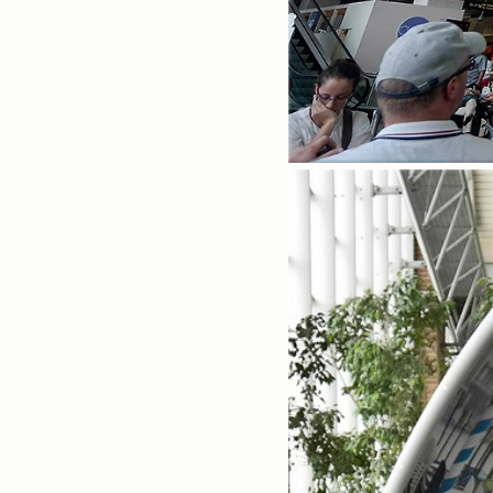
실버클럽
미러리스
sony_A100
여행
flowers
해외여행
풍경
발칸반도
삼성NX300
포토메타
Portrait
인물
실버타운
photo
디카
canon300D
스페인
타운포토
DICA
가족
Close Up
경치
포토
sony_A350
꽃
중국
사진
삼성NX500
fuji S5Pro
Landscapes
Archives