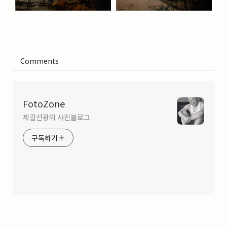
Comments
FotoZone
제갈선광의 사진블로그
구독하기