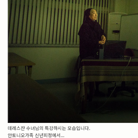
실내_정물
(170)
성당_성지
(89)
故최규동
(7)
가족
(606)
친구
(267)
사진전시회
(24)
동창
(184)
졸업50
(57)
기타
(94)
그래픽
(14)
공연
(9)
맛집
(14)
기타등등
(33)
블로그최적화
(2)
데레스쟌 수녀님의 특강하시는 모습입니다.
안토니오가족 신년피정에서...