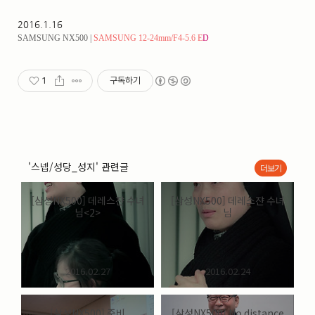
2016.1.16
SAMSUNG NX500 |
SAMSUNG 12-24mm/F4-5.6 E
D
1
구독하기
'스넵/성당_성지' 관련글
더보기
[삼성NX500] 데레스쟌 수녀
[삼성NX500] 데레스쟌 수녀
님<2>
님
2016.02.27
2016.02.24
[삼성NX500] 준비
[삼성NX500] No distance