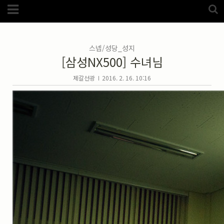
Category
FotoZone
(5989)
해외
(1192)
스넵/성당_성지
노르웨이
(33)
[삼성NX500] 수녀님
뉴질랜드
(18)
대만
(44)
덴마크
(20)
제갈선광
2016. 2. 16. 10:16
러시아
(75)
모로코
(52)
미국_캐나다
(105)
발칸7국
(305)
스웨덴
(8)
스페인
(193)
중국
(170)
백두산
(17)
터키
(68)
포르투갈
(32)
핀란드
(14)
필리핀
(38)
스넵
(3825)
풍경
(2217)
인물
(201)
크로즈업
(1140)