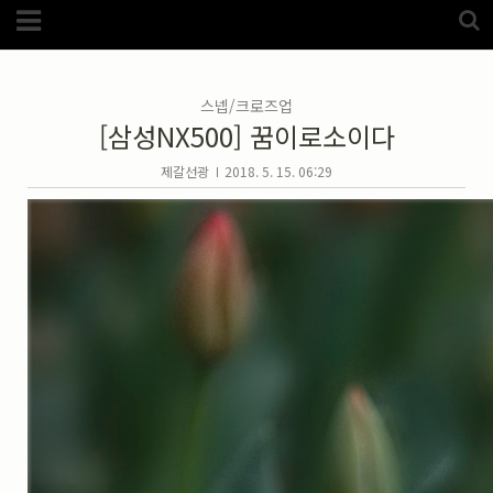
Category
FotoZone
(5989)
해외
(1192)
스넵/크로즈업
노르웨이
(33)
[삼성NX500] 꿈이로소이다
뉴질랜드
(18)
대만
(44)
덴마크
(20)
제갈선광
2018. 5. 15. 06:29
러시아
(75)
모로코
(52)
미국_캐나다
(105)
발칸7국
(305)
스웨덴
(8)
스페인
(193)
중국
(170)
백두산
(17)
터키
(68)
포르투갈
(32)
핀란드
(14)
필리핀
(38)
스넵
(3825)
풍경
(2217)
인물
(201)
크로즈업
(1140)