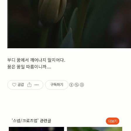
부디 꿈에서 깨어나지 말지어다.
꿈은 꿈일 따름이니까....
공감
구독하기
'스넵/크로즈업' 관련글
더보기