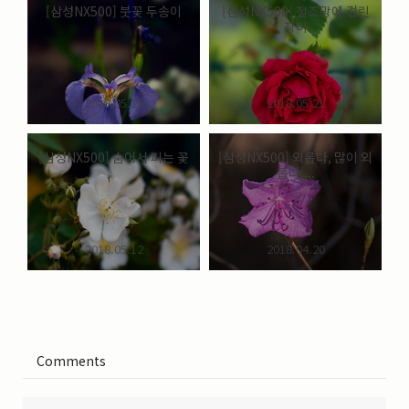
[삼성NX500] 붓꽃 두송이
[삼성NX500] 철조망에 걸린
장미
2018.05.27
2018.05.21
[삼성NX500] 숨어서 피는 꽃
[삼성NX500] 외롭다, 많이 외
롭다....
2018.05.12
2018.04.20
Comments