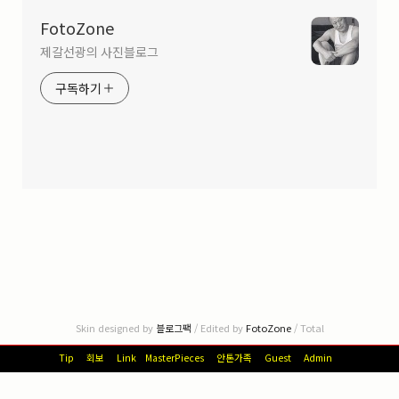
FotoZone
제갈선광의 사진블로그
구독하기
Skin designed by
블로그팩
/ Edited by
FotoZone
/ Total
Tip
회보
Link
MasterPieces
안톤가족
Guest
Admin