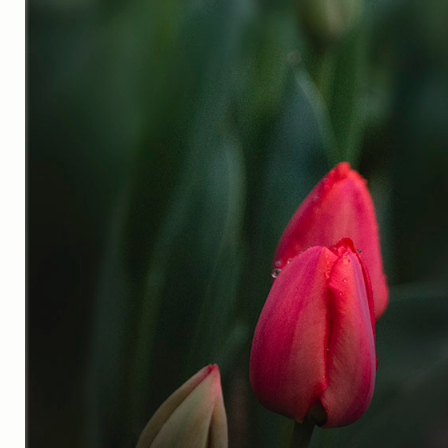
실내_정물
(170)
성당_성지
(89)
故최규동
(7)
가족
(606)
친구
(267)
사진전시회
(24)
동창
(184)
졸업50
(57)
기타
(94)
그래픽
(14)
공연
(9)
맛집
(14)
기타등등
(33)
블로그최적화
(2)