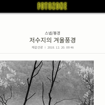
스넵/풍경
저수지의 겨울풍경
제갈선광
2018. 12. 20. 09:46