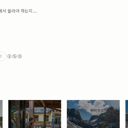
 올라야 하는지....
기
민족의 영산 _ 백두산
백두산 _ 장백폭포<4>