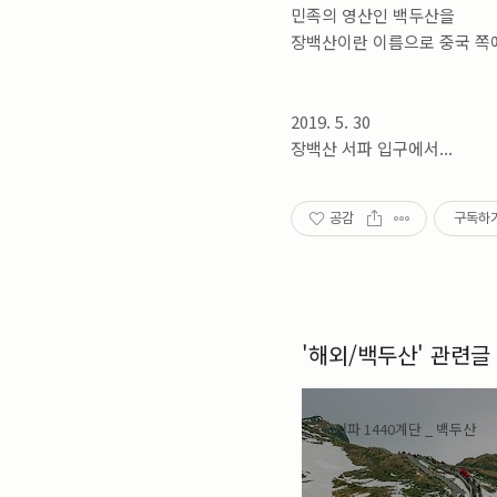
민족의 영산인 백두산을
장백산이란 이름으로 중국 쪽에서
2019. 5. 30
장백산 서파 입구에서...
공감
구독하
'해외/백두산' 관련글
서파 1440계단 _ 백두산