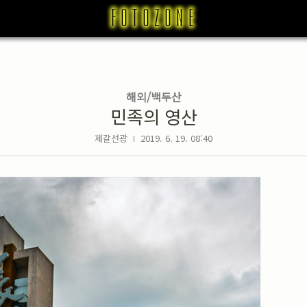
해외/백두산
민족의 영산
제갈선광
2019. 6. 19. 08:40