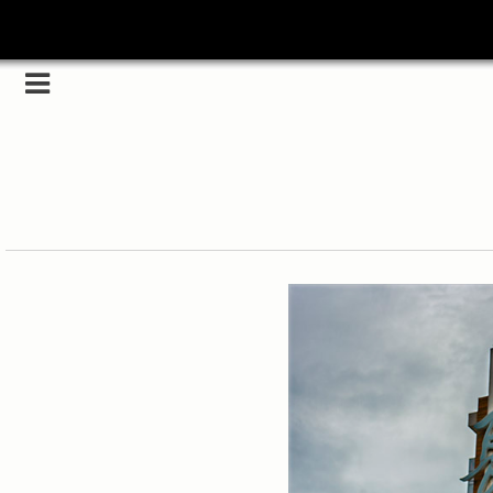
Category
(5989)
해외
(1192)
노르웨이
(33)
뉴질랜드
(18)
대만
(44)
덴마크
(20)
러시아
(75)
모로코
(52)
미국_캐나다
(105)
발칸7국
(305)
스웨덴
(8)
스페인
(193)
중국
(170)
백두산
(17)
터키
(68)
포르투갈
(32)
핀란드
(14)
필리핀
(38)