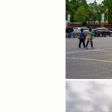
해외여행
sony_A350
여행
Landscapes
삼성NX300
가족
타운포토
미러리스
sony_A100
경치
중국
인물
포토
fuji S5Pro
꽃
Close Up
디카
실버클럽
Portrait
사진
스페인
발칸반도
포토메타
삼성NX500
photo
canon300D
DICA
flowers
풍경
실버타운
Archives