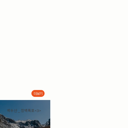
더보기
백두산 _ 장백폭포<3>