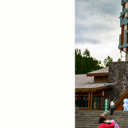
스넵
(3825)
풍경
(2217)
인물
(201)
크로즈업
(1140)
실내_정물
(170)
성당_성지
(89)
故최규동
(7)
가족
(606)
친구
(267)
사진전시회
(24)
동창
(184)
졸업50
(57)
기타
(94)
그래픽
(14)
공연
(9)
맛집
(14)
기타등등
(33)
블로그최적화
(2)