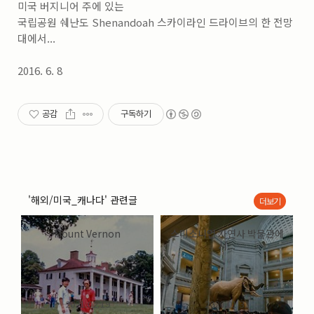
미국 버지니어 주에 있는
실내_정물
(170)
성당_성지
(89)
국립공원 쉐난도 Shenandoah 스카이라인 드라이브의 한 전망
故최규동
(7)
대에서...
가족
(606)
2016. 6. 8
친구
(267)
사진전시회
(24)
동창
(184)
공감
구독하기
졸업50
(57)
기타
(94)
그래픽
(14)
공연
(9)
맛집
(14)
기타등등
(33)
'해외/미국_캐나다' 관련글
더보기
블로그최적화
(2)
Mount Vernon
스미소니언 자연사 박물관에
서...
2021.02.19
2020.01.31