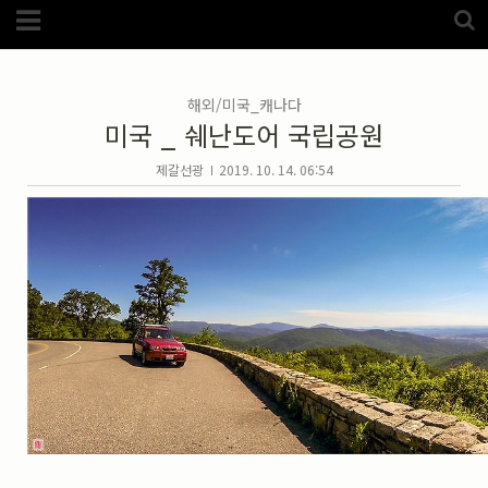
Category
FotoZone
(5989)
해외
(1192)
해외/미국_캐나다
노르웨이
(33)
미국 _ 쉐난도어 국립공원
뉴질랜드
(18)
대만
(44)
덴마크
(20)
제갈선광
2019. 10. 14. 06:54
러시아
(75)
모로코
(52)
미국_캐나다
(105)
발칸7국
(305)
스웨덴
(8)
스페인
(193)
중국
(170)
백두산
(17)
터키
(68)
포르투갈
(32)
핀란드
(14)
필리핀
(38)
스넵
(3825)
풍경
(2217)
인물
(201)
크로즈업
(1140)