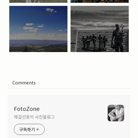
쉐난도 국립공원
[미국] 625참전기념비
2018.07.19
2018.07.17
Comments
FotoZone
제갈선광의 사진블로그
구독하기