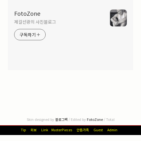
FotoZone
제갈선광의 사진블로그
구독하기
Skin designed by
블로그팩
/ Edited by
FotoZone
/ Total
Tip
회보
Link
MasterPieces
안톤가족
Guest
Admin