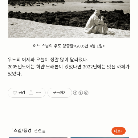
실내_정물
(170)
성당_성지
(89)
故최규동
(7)
가족
(606)
친구
(267)
사진전시회
(24)
어느 스님의 우도 망중한<2005년 4월 1일>
동창
(184)
졸업50
(57)
우도의 어제와 오늘이 정말 많이 달라졌다.
기타
(94)
2005년도에는 하얀 모래톱이 있었다면 2022년에는 멋진 까페가
그래픽
(14)
있었다.
공연
(9)
맛집
(14)
기타등등
(33)
블로그최적화
(2)
공감
구독하기
'스넵/풍경' 관련글
더보기