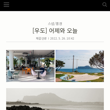
Category
FotoZone
(5989)
해외
(1192)
스넵/풍경
노르웨이
(33)
[우도] 어제와 오늘
뉴질랜드
(18)
대만
(44)
덴마크
(20)
제갈선광
2022. 5. 26. 10:42
러시아
(75)
모로코
(52)
미국_캐나다
(105)
발칸7국
(305)
스웨덴
(8)
스페인
(193)
중국
(170)
백두산
(17)
터키
(68)
포르투갈
(32)
핀란드
(14)
필리핀
(38)
스넵
(3825)
풍경
(2217)
인물
(201)
크로즈업
(1140)