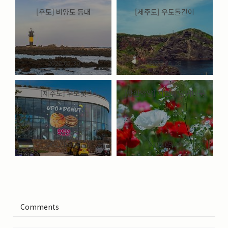
[우도] 비양도 등대
[제주도] 우도톨칸이
2022.05.30
2022.05.28
[제주도] 우도넛
[함안악양] 지천에 양귀비꽃
2022.05.24
2022.05.22
Comments