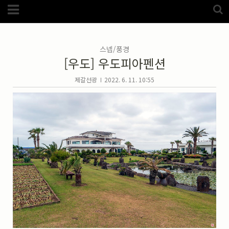
Category
FotoZone
(5989)
해외
(1192)
스넵/풍경
노르웨이
(33)
[우도] 우도피아펜션
뉴질랜드
(18)
대만
(44)
덴마크
(20)
제갈선광
2022. 6. 11. 10:55
러시아
(75)
모로코
(52)
미국_캐나다
(105)
발칸7국
(305)
스웨덴
(8)
스페인
(193)
중국
(170)
백두산
(17)
터키
(68)
포르투갈
(32)
핀란드
(14)
필리핀
(38)
스넵
(3825)
풍경
(2217)
인물
(201)
크로즈업
(1140)