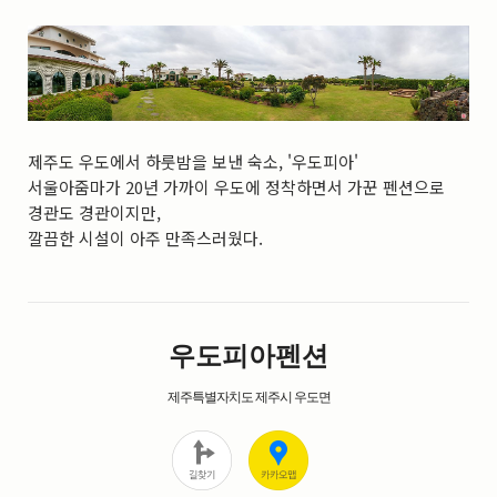
실내_정물
(170)
성당_성지
(89)
故최규동
(7)
가족
(606)
친구
(267)
사진전시회
(24)
제주도 우도에서 하룻밤을 보낸 숙소, '우도피아'
동창
(184)
서울아줌마가 20년 가까이 우도에 정착하면서 가꾼 펜션으로
졸업50
(57)
경관도 경관이지만,
기타
(94)
깔끔한 시설이 아주 만족스러웠다.
그래픽
(14)
공연
(9)
맛집
(14)
기타등등
(33)
블로그최적화
(2)