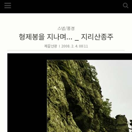
Category
FotoZone
(5989)
해외
(1192)
스넵/풍경
노르웨이
(33)
형제봉을 지나며... _ 지리산종주
뉴질랜드
(18)
대만
(44)
덴마크
(20)
제갈선광
2008. 2. 4. 08:11
러시아
(75)
모로코
(52)
미국_캐나다
(105)
발칸7국
(305)
스웨덴
(8)
스페인
(193)
중국
(170)
백두산
(17)
터키
(68)
포르투갈
(32)
핀란드
(14)
필리핀
(38)
스넵
(3825)
풍경
(2217)
인물
(201)
크로즈업
(1140)