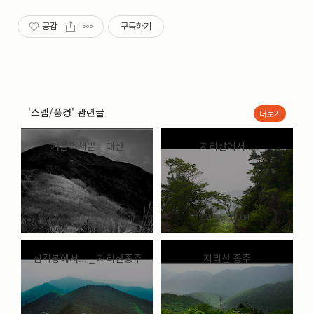
공감
구독하기
'스넵/풍경' 관련글
더보기
겨울억새밭 _ 대산
지리산에서...
2008.02.06
2008.02.04
삼각봉에서... _ 지리산종주
지리산 종주