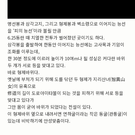
명선봉과 삼각고지, 그리고 형제봉과 벽소령으로 이어지는 능선
을 ‘피의 능선’이라 불릴 만큼
6.25동란 때 치열한 전투가 벌어졌던 곳이기도 하다.
삼각봉을 출발하여 한동안 이어지는 능선에는 고사목과 기암이
조화를 이루는데,
한 30분 정도에 이르러 높이가 10여m나 될 성싶은 커다란 바위
두 개가 서로 등을 맞대고 있다.
바로 형제바위다.
옛날에 부처가 되기 위해 도를 닦던 두 형제가 지리산녀(智異山
女)의 유혹으로
修道의 길이 도로아미타불이 되는 것을 피하기 위해 서로 등을
맞대고 있다가
그만 몸이 굳어 바위가 되었다는 전설이 있다.
이 형제바위 옆으로 내려서면 연하굴이라는 작은 동굴(관통굴)이
있는데 비박하기에 안성맞춤이다.