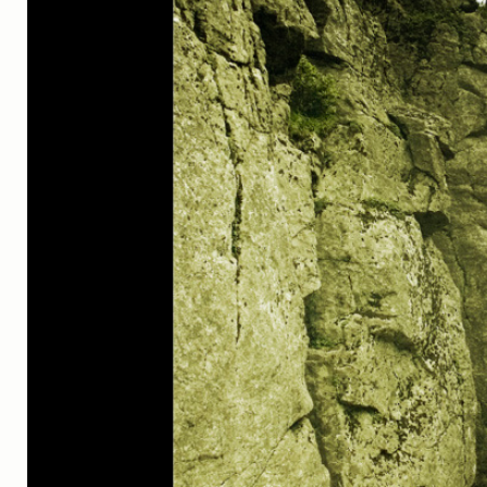
실내_정물
(170)
성당_성지
(89)
故최규동
(7)
가족
(606)
친구
(267)
사진전시회
(24)
동창
(184)
졸업50
(57)
기타
(94)
그래픽
(14)
공연
(9)
맛집
(14)
기타등등
(33)
블로그최적화
(2)