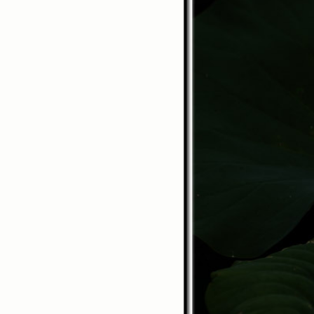
스넵
(3825)
풍경
(2217)
인물
(201)
크로즈업
(1140)
실내_정물
(170)
성당_성지
(89)
故최규동
(7)
가족
(606)
친구
(267)
사진전시회
(24)
동창
(184)
졸업50
(57)
기타
(94)
그래픽
(14)
공연
(9)
맛집
(14)
기타등등
(33)
블로그최적화
(2)