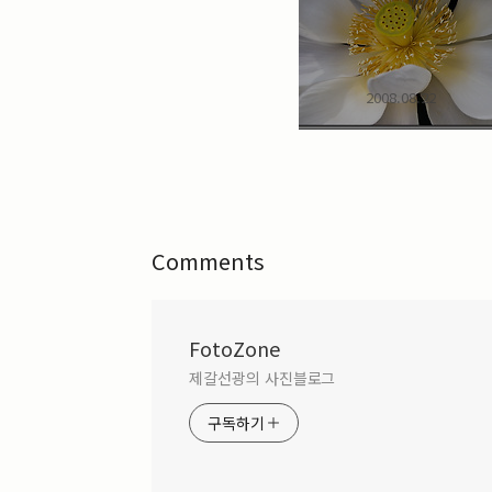
삼성NX300
canon300D
실버타운
포토
Close Up
2008.08.22
풍경
삼성NX500
Landscapes
중국
인물
꽃
가족
디카
photo
sony_A100
미러리스
경치
sony_A350
포토메타
Comments
DICA
Portrait
여행
해외여행
타운포토
발칸반도
FotoZone
사진
실버클럽
fuji S5Pro
제갈선광의 사진블로그
스페인
flowers
구독하기
Archives