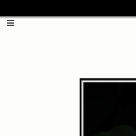
Category
(5989)
해외
(1192)
노르웨이
(33)
뉴질랜드
(18)
대만
(44)
덴마크
(20)
러시아
(75)
모로코
(52)
미국_캐나다
(105)
발칸7국
(305)
스웨덴
(8)
스페인
(193)
중국
(170)
백두산
(17)
터키
(68)
포르투갈
(32)
핀란드
(14)
필리핀
(38)