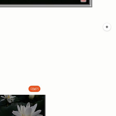
더보기
련(蓮)들의 향연