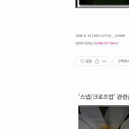
Notice
sitemap
Profile
2008. 8. 13 | RED LOTUS _ JUNAM
SONY A350 |
SIGMA 24-70mm
«
»
2026/08
공감
구독하
일
월
화
수
목
금
토
1
2
3
4
5
6
7
8
9
10
11
12
13
14
15
16
17
18
19
20
21
22
'스넵/크로즈업' 관련
23
24
25
26
27
28
29
30
31
속살을 훔쳐보다... _
WhiteLotus
Tags
더보기