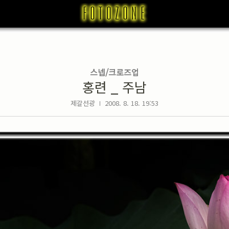
스넵/크로즈업
홍련 _ 주남
제갈선광
2008. 8. 18. 19:53