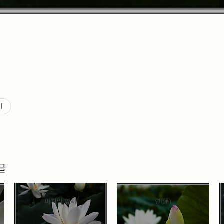
기
글
마지막 잎새
연(蓮)