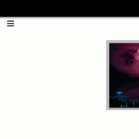
Category
(5989)
해외
(1192)
노르웨이
(33)
뉴질랜드
(18)
대만
(44)
덴마크
(20)
러시아
(75)
모로코
(52)
미국_캐나다
(105)
발칸7국
(305)
스웨덴
(8)
스페인
(193)
중국
(170)
백두산
(17)
터키
(68)
포르투갈
(32)
핀란드
(14)
필리핀
(38)