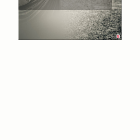
실내_정물
(170)
성당_성지
(89)
故최규동
(7)
가족
(606)
친구
(267)
사진전시회
(24)
동창
(184)
졸업50
(57)
기타
(94)
그래픽
(14)
공연
(9)
맛집
(14)
기타등등
(33)
블로그최적화
(2)