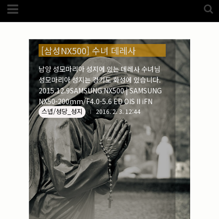
Category
성모마리아성지 (1)
FotoZone
(5989)
해외
(1192)
노르웨이
(33)
[삼성NX500] 수녀 데레사
뉴질랜드
(18)
대만
(44)
남양 성모마리아 성지에 있는 데레사 수녀님
덴마크
(20)
성모마리아 성지는 경기도 화성에 있습니다.
러시아
(75)
모로코
(52)
2015.12.9SAMSUNG NX500 | SAMSUNG
미국_캐나다
(105)
NX50-200mm/F4.0-5.6 ED OIS II iFN
발칸7국
(305)
스넵/성당_성지
2016. 2. 3. 12:44
스웨덴
(8)
스페인
(193)
중국
(170)
백두산
(17)
터키
(68)
포르투갈
(32)
핀란드
(14)
필리핀
(38)
스넵
(3825)
풍경
(2217)
인물
(201)
크로즈업
(1140)