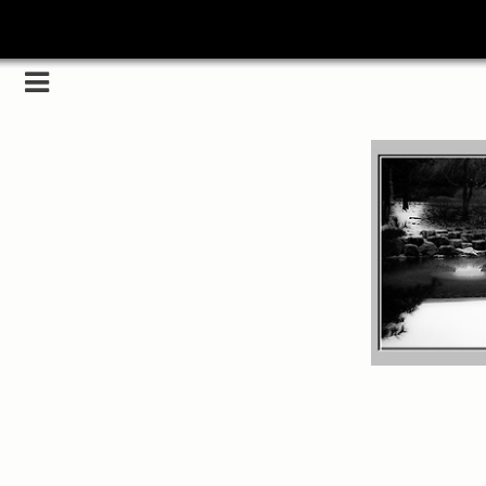
Category
(5989)
해외
(1192)
노르웨이
(33)
뉴질랜드
(18)
대만
(44)
덴마크
(20)
러시아
(75)
모로코
(52)
미국_캐나다
(105)
발칸7국
(305)
스웨덴
(8)
스페인
(193)
중국
(170)
백두산
(17)
터키
(68)
포르투갈
(32)
핀란드
(14)
필리핀
(38)