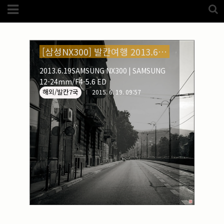
Category
헤르체고비나 (1)
FotoZone
(5989)
해외
(1192)
노르웨이
(33)
[삼성NX300] 발칸여행 2013.6.19
뉴질랜드
(18)
대만
(44)
2013.6.19SAMSUNG NX300 | SAMSUNG
덴마크
(20)
12-24mm/F4-5.6 ED
러시아
(75)
해외/발칸7국
모로코
(52)
2015. 6. 19. 09:57
미국_캐나다
(105)
발칸7국
(305)
스웨덴
(8)
스페인
(193)
중국
(170)
백두산
(17)
터키
(68)
포르투갈
(32)
핀란드
(14)
필리핀
(38)
스넵
(3825)
풍경
(2217)
인물
(201)
크로즈업
(1140)