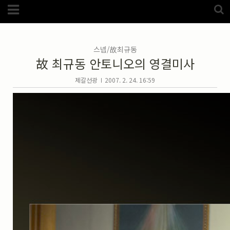
Category
FotoZone
(5989)
해외
(1192)
스넵/故최규동
노르웨이
(33)
故 최규동 안토니오의 영결미사
뉴질랜드
(18)
대만
(44)
덴마크
(20)
제갈선광
2007. 2. 24. 16:59
러시아
(75)
모로코
(52)
미국_캐나다
(105)
발칸7국
(305)
스웨덴
(8)
스페인
(193)
중국
(170)
백두산
(17)
터키
(68)
포르투갈
(32)
핀란드
(14)
필리핀
(38)
스넵
(3825)
풍경
(2217)
인물
(201)
크로즈업
(1140)