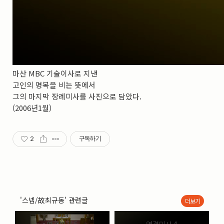
마산 MBC 기술이사로 지낸
고인의 명복을 비는 뜻에서
그의 마지막 장례미사를 사진으로 담았다.
(2006년1월)
2
구독하기
'스넵/故최규동' 관련글
더보기