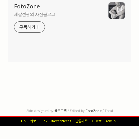
FotoZone
제갈선광의 사진블로그
구독하기
Skin designed by
블로그팩
/ Edited by
FotoZone
/ Total
Tip
회보
Link
MasterPieces
안톤가족
Guest
Admin