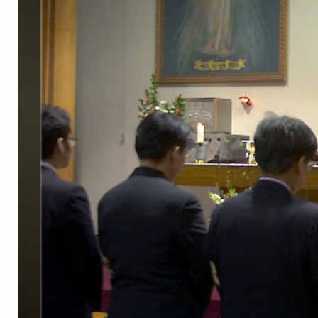
실내_정물
(170)
성당_성지
(89)
故최규동
(7)
가족
(606)
친구
(267)
사진전시회
(24)
동창
(184)
졸업50
(57)
기타
(94)
그래픽
(14)
공연
(9)
맛집
(14)
기타등등
(33)
블로그최적화
(2)