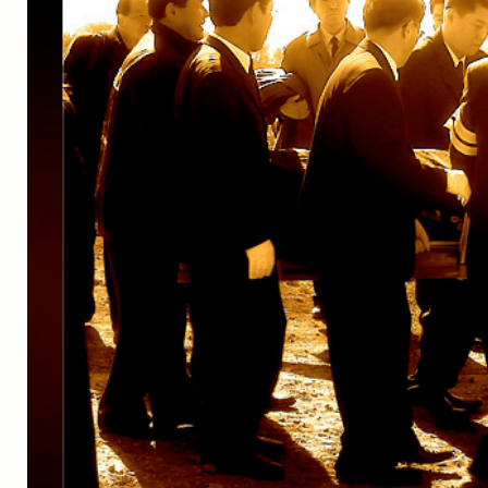
실내_정물
(170)
성당_성지
(89)
故최규동
(7)
가족
(606)
친구
(267)
사진전시회
(24)
동창
(184)
졸업50
(57)
기타
(94)
그래픽
(14)
공연
(9)
맛집
(14)
기타등등
(33)
블로그최적화
(2)