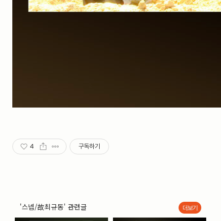
4
구독하기
'스넵/故최규동' 관련글
더보기