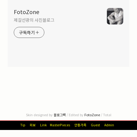
FotoZone
제갈선광의 사진블로그
구독하기
Skin designed by
블로그팩
/ Edited by
FotoZone
/ Total
Tip
회보
Link
MasterPieces
안톤가족
Guest
Admin