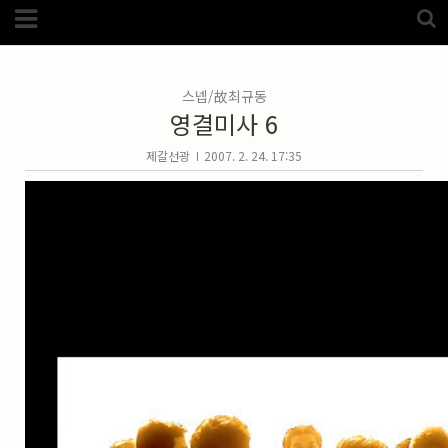
Category
FotoZone
(5989)
해외
(1192)
스넵/故최규동
노르웨이
(33)
영결미사 6
뉴질랜드
(18)
대만
(44)
덴마크
(20)
제갈선광
2007. 2. 24. 17:35
러시아
(75)
모로코
(52)
미국_캐나다
(105)
발칸7국
(305)
스웨덴
(8)
스페인
(193)
중국
(170)
백두산
(17)
터키
(68)
포르투갈
(32)
핀란드
(14)
필리핀
(38)
스넵
(3825)
풍경
(2217)
인물
(201)
크로즈업
(1140)