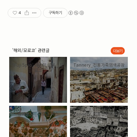
4
구독하기
'해외/모로코' 관련글
더보기
[Fuji 5pro] 패스의 골목 _ 모
Tannery_전통가죽염색공장
로코
_ 모로코
2013.01.08
2012.11.07
공예품점 _ 모로코 페스
Tannery_전통가죽염색공장
_ 패스