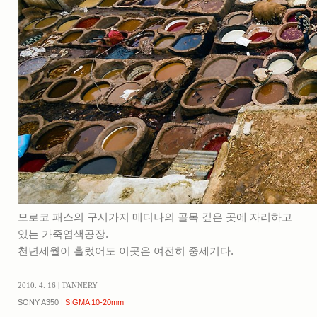
실내_정물
(170)
성당_성지
(89)
故최규동
(7)
가족
(606)
친구
(267)
사진전시회
(24)
동창
(184)
졸업50
(57)
기타
(94)
그래픽
(14)
공연
(9)
맛집
(14)
기타등등
(33)
블로그최적화
(2)
모로코 패스의 구시가지 메디나의 골목 깊은 곳에 자리하고
있는 가죽염색공장.
천년세월이 흘렀어도 이곳은 여전히 중세기다.
2010. 4. 16 | TANNERY
SONY A350 |
SIGMA 10-20mm