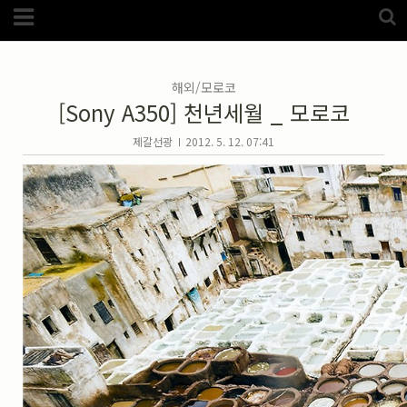
Category
FotoZone
(5989)
해외
(1192)
해외/모로코
노르웨이
(33)
[Sony A350] 천년세월 _ 모로코
뉴질랜드
(18)
대만
(44)
덴마크
(20)
제갈선광
2012. 5. 12. 07:41
러시아
(75)
모로코
(52)
미국_캐나다
(105)
발칸7국
(305)
스웨덴
(8)
스페인
(193)
중국
(170)
백두산
(17)
터키
(68)
포르투갈
(32)
핀란드
(14)
필리핀
(38)
스넵
(3825)
풍경
(2217)
인물
(201)
크로즈업
(1140)