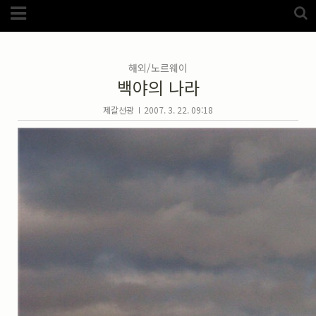
Category
FotoZone
(5989)
해외
(1192)
해외/노르웨이
노르웨이
(33)
백야의 나라
뉴질랜드
(18)
대만
(44)
덴마크
(20)
제갈선광
2007. 3. 22. 09:18
러시아
(75)
모로코
(52)
미국_캐나다
(105)
발칸7국
(305)
스웨덴
(8)
스페인
(193)
중국
(170)
백두산
(17)
터키
(68)
포르투갈
(32)
핀란드
(14)
필리핀
(38)
스넵
(3825)
풍경
(2217)
인물
(201)
크로즈업
(1140)