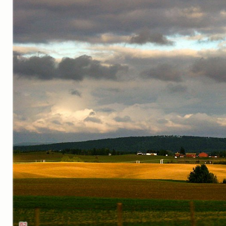
실내_정물
(170)
성당_성지
(89)
故최규동
(7)
가족
(606)
친구
(267)
사진전시회
(24)
동창
(184)
졸업50
(57)
기타
(94)
그래픽
(14)
공연
(9)
맛집
(14)
기타등등
(33)
블로그최적화
(2)