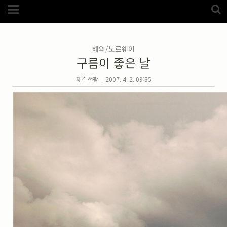
Category
FotoZone
(5989)
해외
(1192)
해외/노르웨이
노르웨이
(33)
구름이 좋은 날
뉴질랜드
(18)
대만
(44)
덴마크
(20)
제갈선광
2007. 4. 2. 09:35
러시아
(75)
모로코
(52)
미국_캐나다
(105)
발칸7국
(305)
스웨덴
(8)
스페인
(193)
중국
(170)
백두산
(17)
터키
(68)
포르투갈
(32)
핀란드
(14)
필리핀
(38)
스넵
(3825)
풍경
(2217)
인물
(201)
크로즈업
(1140)