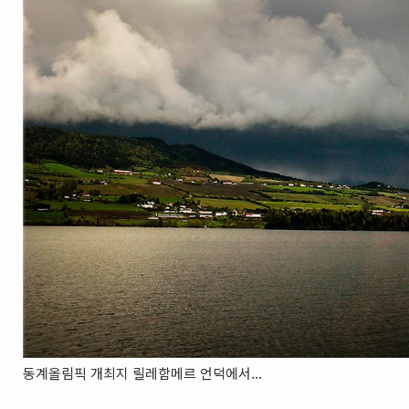
실내_정물
(170)
성당_성지
(89)
故최규동
(7)
가족
(606)
친구
(267)
사진전시회
(24)
동창
(184)
졸업50
(57)
기타
(94)
그래픽
(14)
공연
(9)
맛집
(14)
기타등등
(33)
블로그최적화
(2)
동계올림픽 개최지 릴레함메르 언덕에서...