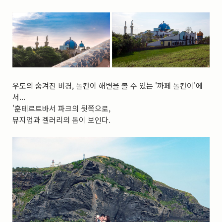
실내_정물
(170)
성당_성지
(89)
故최규동
(7)
가족
(606)
친구
(267)
사진전시회
(24)
동창
(184)
졸업50
(57)
우도의 숨겨진 비경, 톨칸이 해변을 볼 수 있는 '까페 톨칸이'에
서...
기타
(94)
'훈테르트바서 파크의 뒷쪽으로,
그래픽
(14)
공연
(9)
뮤지엄과 겔러리의 돔이 보인다.
맛집
(14)
기타등등
(33)
블로그최적화
(2)