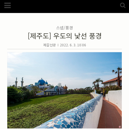
Category
FotoZone
(5989)
해외
(1192)
스넵/풍경
노르웨이
(33)
[제주도] 우도의 낯선 풍경
뉴질랜드
(18)
대만
(44)
덴마크
(20)
제갈선광
2022. 6. 3. 10:06
러시아
(75)
모로코
(52)
미국_캐나다
(105)
발칸7국
(305)
스웨덴
(8)
스페인
(193)
중국
(170)
백두산
(17)
터키
(68)
포르투갈
(32)
핀란드
(14)
필리핀
(38)
스넵
(3825)
풍경
(2217)
인물
(201)
크로즈업
(1140)