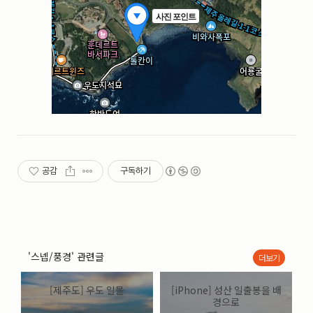
공감
구독하기
'스넵/풍경' 관련글
더보기
[제주도] 우도 일몰
[iPhone] 성산 일출봉을 배
경으로