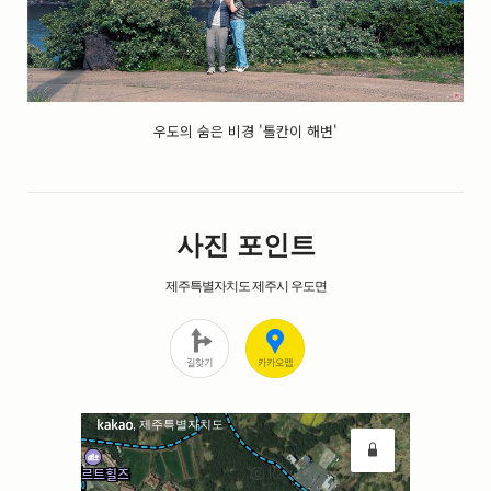
우도의 숨은 비경 '톨칸이 해변'