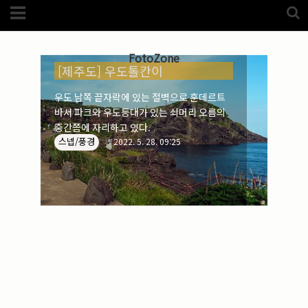
Category
2022/05/28 (1)
(5989)
해외
(1192)
FotoZone
노르웨이
(33)
[제주도] 우도톨칸이
뉴질랜드
(18)
대만
(44)
우도 남쪽 끝자락에 있는 절벽으로 훈데르트
덴마크
(20)
바서 파크와 우도등대가 있는 쇠머리 오름의
러시아
(75)
모로코
(52)
중간쯤에 자리하고 있다.
미국_캐나다
(105)
스넵/풍경
2022. 5. 28. 09:25
발칸7국
(305)
스웨덴
(8)
스페인
(193)
중국
(170)
백두산
(17)
터키
(68)
포르투갈
(32)
핀란드
(14)
필리핀
(38)
스넵
(3825)
풍경
(2217)
인물
(201)
크로즈업
(1140)