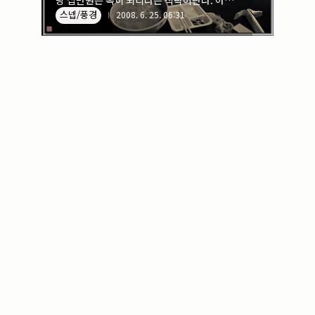
당 십만원은 족히 되리라는 식탁이란다. 아내
실내_정물
(170)
스넵/풍경
는 친구따라 저녁까지 해결한다며 나더러 혼
2008. 6. 25. 06:31
성당_성지
(89)
자 집으로 돌아가라 하고 나는 마치 사슬에서
故최규동
(7)
풀린듯 늦은 밤까지 자유를 만끽하리라 했지
가족
(606)
만 결국 가장 빠른 길로 집에 돌아왔다. 왜 그
친구
(267)
랬을까... 아파트 상가 중국집에서 3,500원짜
리 우동 한그릇으로 서글픈 한끼 저녁 식사를
사진전시회
(24)
동창
(184)
해결하기 위해서...............? 2008. 6. 22 |
졸업50
(57)
DINNER SONY A350 | SIGMA 10-20mm |
기타
(94)
F4 | 1/40 | 10mm | 0 EV | ISO200
그래픽
(14)
공연
(9)
맛집
(14)
기타등등
(33)
블로그최적화
(2)