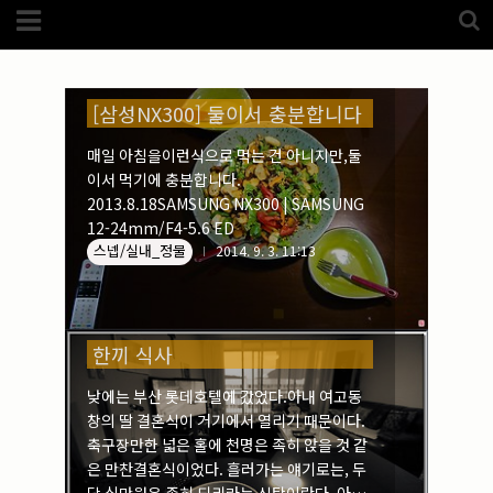
Category
FotoZone
식사 (2)
(5989)
해외
(1192)
노르웨이
(33)
[삼성NX300] 둘이서 충분합니다
뉴질랜드
(18)
대만
(44)
매일 아침을이런식으로 먹는 건 아니지만,둘
덴마크
(20)
이서 먹기에 충분합니다.
러시아
(75)
모로코
(52)
2013.8.18SAMSUNG NX300 | SAMSUNG
미국_캐나다
(105)
12-24mm/F4-5.6 ED
발칸7국
(305)
스넵/실내_정물
2014. 9. 3. 11:13
스웨덴
(8)
스페인
(193)
중국
(170)
백두산
(17)
터키
(68)
한끼 식사
포르투갈
(32)
핀란드
(14)
필리핀
(38)
낮에는 부산 롯데호텔에 갔었다.아내 여고동
스넵
(3825)
창의 딸 결혼식이 거기에서 열리기 때문이다.
축구장만한 넓은 홀에 천명은 족히 앉을 것 같
풍경
(2217)
인물
(201)
은 만찬결혼식이었다. 흘러가는 얘기로는, 두
크로즈업
(1140)